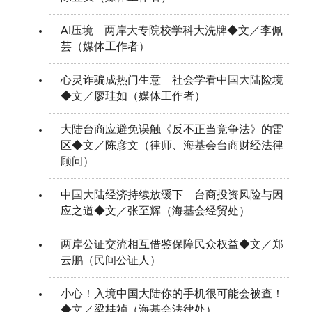
AI压境 两岸大专院校学科大洗牌◆文／李佩
芸（媒体工作者）
心灵诈骗成热门生意 社会学看中国大陆险境
◆文／廖珪如（媒体工作者）
大陆台商应避免误触《反不正当竞争法》的雷
区◆文／陈彦文（律师、海基会台商财经法律
顾问）
中国大陆经济持续放缓下 台商投资风险与因
应之道◆文／张至辉（海基会经贸处）
两岸公证交流相互借鉴保障民众权益◆文／郑
云鹏（民间公证人）
小心！入境中国大陆你的手机很可能会被查！
◆文／梁桂祯（海基会法律处）