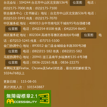
台北会址：104244 台北市中山区北安路536号
位置图
电话：
(02)2175-7000 传真：(02)2175-7100
联合服务中心（文书验证）地址：台北市中山区北安路536号 电话：
(02)2533-5995 传真：(02)2175-7070
中区服务处 地址：408013 台中市南屯区干城街95号自强楼1楼
位置图
电话：(04)2254-8108 传真：(04)2254-8643
南区服务处 地址：802304 高雄市苓雅区政南街6号6楼
位置图
电
话：(07)213-5245 传真：(07)715-5100
金门协调中心 地址：893012 金门县金城镇金丰路300号2楼
位置图
电话：(082)311-182 传真：(082)311-582
马祖协调中心 地址：20941 连江县南竿乡福澳村135-6号3楼
位置图
电话：0836-22265 传真：0836-22275
本网站支援Firefox、Chrome及Safari浏览器，最佳浏览解析度为
1024x768以上
更新日期：
115-08-05
累计浏览人次：
101543887