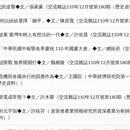
代的逆襲◆文／張家豪《交流雜誌110年12月號第180期（歷史
 何以紛紛選擇「躺平」◆文／陳原寬《交流雜誌110年12月號第
放棄 臺灣年輕人有想法的一代◆文／許依晨《交流雜誌110年12
「中華民國中樞暨各界慶祝 110 年國慶大會」◆文／總統府《交流
超限戰 無界限開打◆文／魏權隆《交流雜誌110年12月號第18
危機與各國央行的因應作為◆文／王國臣（ 中華經濟研究院第一研
（歷史資料）》
限電成常態？◆文／許木榮《交流雜誌110年12月號第180期（
的元宇宙◆文／許桂芬（ 資策會產業情報研究所資深產業分析師兼研
料）》