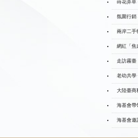
蒔花弄草
氛圍行銷
兩岸二手
網紅「焦慮
走訪霧臺
老幼共學
大陸臺商
海基會帶
海基會邀