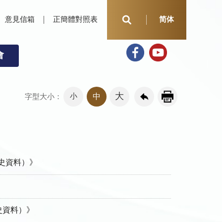
意見信箱
正簡體對照表
简体
會
大
小
中
字型大小：
歷史資料）》
史資料）》