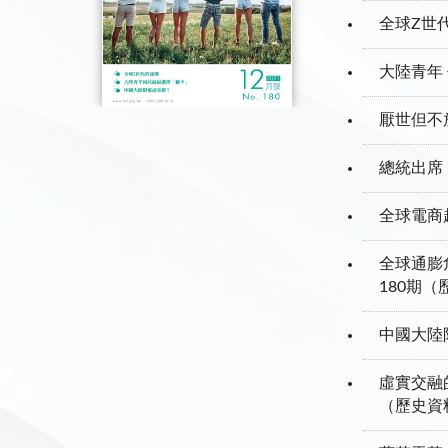
全球Z世
大陸青年
厭世但不
總統出席
全球電商
全球通膨
180期
中國大陸
虛實交融
（歷史資