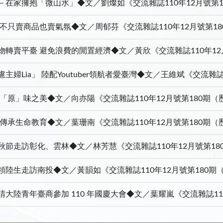
－在家擁抱「微山水」◆文／劉燦如《交流雜誌110年12月號第1
 不只賣商品也賣氣氛◆文／周郁芬《交流雜誌110年12月號第1
物轉賣平臺 避免浪費的閒置經濟◆文／黃欣《交流雜誌110年12
主婦Lia」 陸配Youtuber領航者愛臺灣◆文／王維斌《交流雜
 「原」味之美◆文／向亦陽《交流雜誌110年12月號第180期
 傳承生命教育◆文／葉珊南《交流雜誌110年12月號第180期
秋節走訪彰化、雲林◆文／林芳慧《交流雜誌110年12月號第18
領陸生走訪南投◆文／黃韻如《交流雜誌110年12月號第180期
請大陸青年臺商參加 110 年國慶大會◆文／葉耀嵐《交流雜誌11