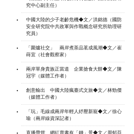
究中心副主任）
中國大陸的少子老齡危機◆文／洪銘德（國防
安全研究院中共政軍與作戰概念研究所助理研
究員）
「圍爐社交」 兩岸煮茶品茗成風潮◆文／崔
蒔宜（社會觀察家）
兩岸單身貴族正當道 企業搶食大餅◆文／陳
冠宇（媒體工作者）
創意輸出 中國大陸瘋臺式文旅◆文／林勁傑
（媒體工作者）
「玩」毛線成兩岸年輕人紓壓新寵◆文／徐心
瑜（兩岸線資深記者）
直播帶貨 網紅賣書有「錢」景◆文／周郁芬