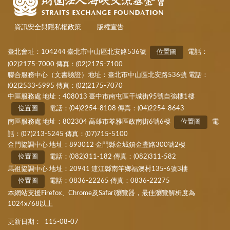
資訊安全與隱私權政策
版權宣告
臺北會址：104244 臺北市中山區北安路536號
位置圖
電話：
(02)2175-7000 傳真：(02)2175-7100
聯合服務中心（文書驗證）地址：臺北市中山區北安路536號 電話：
(02)2533-5995 傳真：(02)2175-7070
中區服務處 地址：408013 臺中市南屯區干城街95號自強樓1樓
位置圖
電話：(04)2254-8108 傳真：(04)2254-8643
南區服務處 地址：802304 高雄市苓雅區政南街6號6樓
位置圖
電
話：(07)213-5245 傳真：(07)715-5100
金門協調中心 地址：893012 金門縣金城鎮金豐路300號2樓
位置圖
電話：(082)311-182 傳真：(082)311-582
馬祖協調中心 地址：20941 連江縣南竿鄉福澳村135-6號3樓
位置圖
電話：0836-22265 傳真：0836-22275
本網站支援Firefox、Chrome及Safari瀏覽器，最佳瀏覽解析度為
1024x768以上
更新日期：
115-08-07