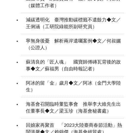
（媒體工作者）
減碳透明化 臺灣推動碳標籤不遺餘力◆文／
王俐涵（工研院綠能所副研究員）
寧無身後憂 解析兩岸遺囑案例◆文／何叔孋
（公證人）
蘇清良的「匠人魂」 國寶師傅磚瓦背後的故
事◆文／蘇福男（自由時報記者）
阿冰的留「金」歲月◆文／阿冰（金門大學陸
生）
海基會召開臨時董監事會 推舉李大維先生出
任董事長◆文／梁玉珍（海基會秘書處）
回娘家再聚首 「2023大陸臺商春節活動」熱
鬧溫馨◆文／賴錦傑（海基會經貿處）