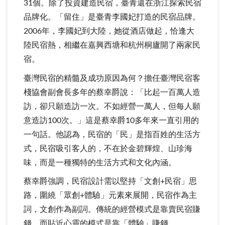
31個。除了投資建造民宿，臺青還在浙江探索民宿
品牌化。「留住」是臺青李國妃打造的民宿品牌。
2006年，李國妃到大陸，她從酒店做起，恰逢大
陸民宿熱，相繼在嘉興西塘和杭州桐廬開了兩家民
宿。
臺灣民宿的精髓及成功原因為何？擔任臺灣民宿客
棧協會副會長多年的蔡幸爵說：「比起一百萬人造
訪，卻只願造訪一次。不如經營一萬人，但每人願
意造訪100次。」這是蔡幸爵10多年來一直引用的
一句話。他認為，民宿的「民」是指百姓的生活方
式，民宿吸引客人的，不在於金碧輝煌、山珍海
味，而是一種獨特的生活方式和文化內涵。
蔡幸爵強調，民宿設計需以堅持「文創+民宿」思
路，圍繞「眾創+體驗」元素來展開，民宿作為主
詞，文創作為副詞。傳統的經營模式是靠賣民宿賺
錢，而貼近心靈的模式是靠「體驗」賺錢。