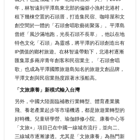
年，林智遠到平潭島東北部的偏僻小漁村北港村，
租下幾棟空置的石頭厝，打造集民宿、咖啡屋和文
創空間於一體的「石頭會唱歌藝術聚落」。平潭島
曾經「風沙滿地跑，光長石頭不長草」，他以在地
特色文化「石頭」為靈感，將平潭的石頭創造出有
IP價值的鄉村旅遊。在林智遠帶動下，北港村逐漸
匯集眾多兩岸青年創客和民宿業主，「石頭會唱
歌」也成為平潭國際旅遊島知名的旅遊文創品牌，
平潭文創與民宿業熱度跟著水漲船高。
「文旅康養」新模式輸入台灣
另外，中國大陸面臨補教行業轉型、體育產業騰
飛、養老產業起步等市場機遇，都是旅遊業轉型的
好時機。兒童研學營、瑜伽靜修小院、康養中心等
「文旅+」項目已在中國一線城市流行，並向二、
三線城市逐漸滲透。尤其是「文旅康養」為熱門新