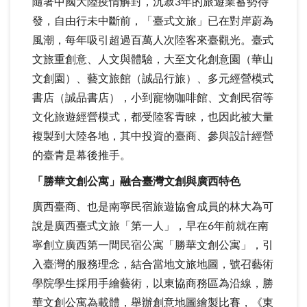
隨著中國大陸疫情解封，沉寂3年的旅遊業蓄勢待
發，自由行未中斷前，「臺式文旅」已在對岸蔚為
風潮，每年吸引超過百萬人次陸客來臺觀光。臺式
文旅重創意、人文與體驗，大至文化創意園（華山
文創園）、藝文旅館（誠品行旅）、多元經營模式
書店（誠品書店），小到寵物咖啡館、文創民宿等
文化旅遊經營模式，都受陸客青睞，也因此被大量
複製到大陸各地，其中投資的臺商、參與設計經營
的臺青是幕後推手。
「勝華文創公寓」融合臺灣文創與廣西特色
廣西臺商、也是南寧民宿旅遊協會成員的林大為可
說是廣西臺式文旅「第一人」，早在6年前就在南
寧創立廣西第一間民宿公寓「勝華文創公寓」，引
入臺灣的服務理念，結合當地文旅地圖，號召藝術
學院學生採用手繪藝術，以東協商務區為沿線，勝
華文創公寓為載體，舉辦創意地圖繪製比賽，《東