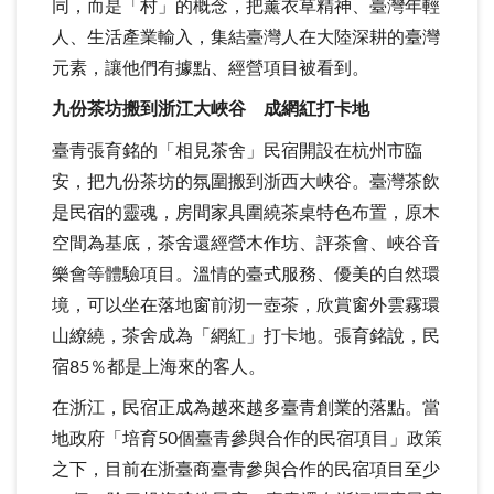
同，而是「村」的概念，把薰衣草精神、臺灣年輕
人、生活產業輸入，集結臺灣人在大陸深耕的臺灣
元素，讓他們有據點、經營項目被看到。
九份茶坊搬到浙江大峽谷 成網紅打卡地
臺青張育銘的「相見茶舍」民宿開設在杭州市臨
安，把九份茶坊的氛圍搬到浙西大峽谷。臺灣茶飲
是民宿的靈魂，房間家具圍繞茶桌特色布置，原木
空間為基底，茶舍還經營木作坊、評茶會、峽谷音
樂會等體驗項目。溫情的臺式服務、優美的自然環
境，可以坐在落地窗前沏一壺茶，欣賞窗外雲霧環
山繚繞，茶舍成為「網紅」打卡地。張育銘說，民
宿85％都是上海來的客人。
在浙江，民宿正成為越來越多臺青創業的落點。當
地政府「培育50個臺青參與合作的民宿項目」政策
之下，目前在浙臺商臺青參與合作的民宿項目至少