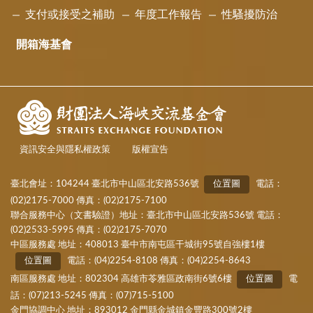
支付或接受之補助
年度工作報告
性騷擾防治
開箱海基會
資訊安全與隱私權政策
版權宣告
臺北會址：104244 臺北市中山區北安路536號
位置圖
電話：
(02)2175-7000 傳真：(02)2175-7100
聯合服務中心（文書驗證）地址：臺北市中山區北安路536號 電話：
(02)2533-5995 傳真：(02)2175-7070
中區服務處 地址：408013 臺中市南屯區干城街95號自強樓1樓
位置圖
電話：(04)2254-8108 傳真：(04)2254-8643
南區服務處 地址：802304 高雄市苓雅區政南街6號6樓
位置圖
電
話：(07)213-5245 傳真：(07)715-5100
金門協調中心 地址：893012 金門縣金城鎮金豐路300號2樓