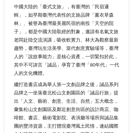
中國大陸的「臺式文旅」，有臺灣的「民宿邏
輯」，如早期臺灣代表性的文旅品牌「薰衣草森
林」、被譽為臺灣最美麗民宿的南投「天空的院
子」，都是中國大陸取經的對象，邀請有名氣文旅
老闆赴陸交流演講，吸收軟實力。林大為觀察最新
趨勢，臺灣玩生活美學、當代創意實驗場等，臺灣
人的「說故事能力」是核心資產，一切緊扣於此，
其中不可諱言「誠品」孕育了臺灣「80年代」一代
人的文化機體。
繼打造書店成為華人第一文創品牌之後，誠品系列
品牌之一坐落臺北松山文創園區的「誠品行旅」提
出「人文、藝術、創意、生活、自然」五大概念，
彙集松山文創園區及鄰近創意街區的設計商店、咖
啡館、書店、藝術電影院、表演廳等場所與誠品集
團的豐沛資源，主打體現臺灣風土民情，連結國際