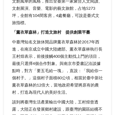
文創風華的風格，推出全臺第一家聚合人文閱讀、
文創展演、音樂、電影的藝文旅館，占地5273
坪，全館有104間客房，4處餐廳，可說是臺式文
旅指標。
「薰衣草森林」打造文旅村 提供創業平臺
中臺灣知名文旅休閒品牌薰衣草森林於2017年西
進，在南京成立中國大陸總部。薰衣草森林執行長
王村煌表示，前後接觸400個主動找上門的項目，
最後只選擇4個合作對象。與南京市委書記洽談據
點時，對方「要五毛給一塊」，直說：「我給你一
個村子。」這個村子面積80公頃，相當於臺中新社
薰衣草森林的12倍大，當地政府希望將原有的農
村，打造為現代人的美好生活。
談到將臺灣生活產業輸出中國大陸，王村煌曾透
露，大陸正在發展鄉村建設，跟臺灣的園區結構不