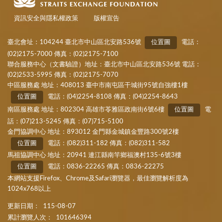
資訊安全與隱私權政策
版權宣告
臺北會址：104244 臺北市中山區北安路536號
位置圖
電話：
(02)2175-7000 傳真：(02)2175-7100
聯合服務中心（文書驗證）地址：臺北市中山區北安路536號 電話：
(02)2533-5995 傳真：(02)2175-7070
中區服務處 地址：408013 臺中市南屯區干城街95號自強樓1樓
位置圖
電話：(04)2254-8108 傳真：(04)2254-8643
南區服務處 地址：802304 高雄市苓雅區政南街6號6樓
位置圖
電
話：(07)213-5245 傳真：(07)715-5100
金門協調中心 地址：893012 金門縣金城鎮金豐路300號2樓
位置圖
電話：(082)311-182 傳真：(082)311-582
馬祖協調中心 地址：20941 連江縣南竿鄉福澳村135-6號3樓
位置圖
電話：0836-22265 傳真：0836-22275
本網站支援Firefox、Chrome及Safari瀏覽器，最佳瀏覽解析度為
1024x768以上
更新日期：
115-08-07
累計瀏覽人次：
101646394