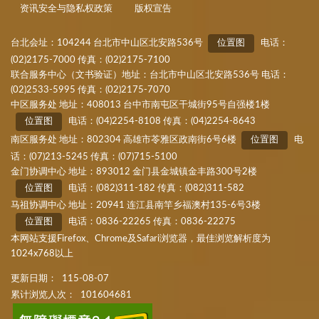
资讯安全与隐私权政策
版权宣告
台北会址：104244 台北市中山区北安路536号
位置图
电话：
(02)2175-7000 传真：(02)2175-7100
联合服务中心（文书验证）地址：台北市中山区北安路536号 电话：
(02)2533-5995 传真：(02)2175-7070
中区服务处 地址：408013 台中市南屯区干城街95号自强楼1楼
位置图
电话：(04)2254-8108 传真：(04)2254-8643
南区服务处 地址：802304 高雄市苓雅区政南街6号6楼
位置图
电
话：(07)213-5245 传真：(07)715-5100
金门协调中心 地址：893012 金门县金城镇金丰路300号2楼
位置图
电话：(082)311-182 传真：(082)311-582
马祖协调中心 地址：20941 连江县南竿乡福澳村135-6号3楼
位置图
电话：0836-22265 传真：0836-22275
本网站支援Firefox、Chrome及Safari浏览器，最佳浏览解析度为
1024x768以上
更新日期：
115-08-07
累计浏览人次：
101604681