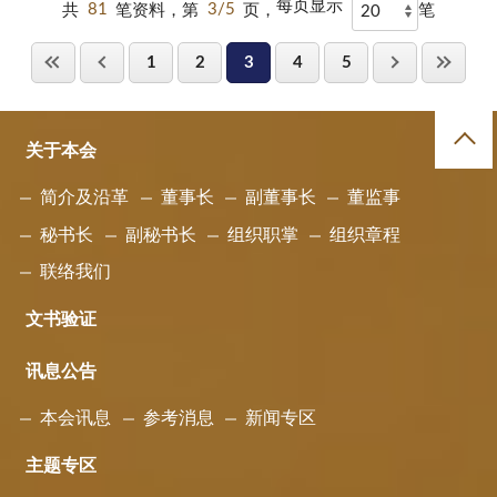
每页显示
共
81
笔资料，第
3/5
页，
笔
1
2
3
4
5
关于本会
简介及沿革
董事长
副董事长
董监事
秘书长
副秘书长
组织职掌
组织章程
联络我们
文书验证
讯息公告
本会讯息
参考消息
新闻专区
主题专区