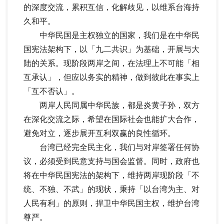
的深度交流，累积互信，化解歧见，以维系台海持
久和平。
中华民国是主权独立的国家，我们是在中华民
国宪法架构下，以「九二共识」为基础，开展与大
陆的关系。现阶段两岸之间，在法理上不可能「相
互承认」，但应以务实的精神，做到彼此在事实上
「互不否认」。
两岸人民同属中华民族，都是炎黄子孙，双方
在深化交流之际，希望在国际社会也能扩大合作，
避免对立，逐步展开互利双赢的良性循环。
台湾已经完全民主化，我们与对岸签署任何协
议，必须受到民意支持与国会监督。同时，政府也
将在中华民国宪法的架构下，维持两岸现阶段「不
统、不独、不武」的现状，秉持「以台湾为主、对
人民有利」的原则，捍卫中华民国主权，维护台湾
尊严。