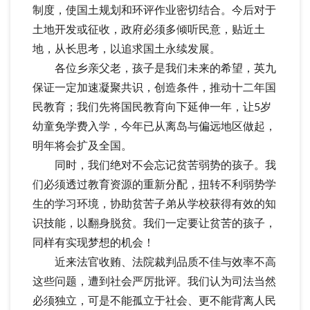
制度，使国土规划和环评作业密切结合。今后对于
土地开发或征收，政府必须多倾听民意，贴近土
地，从长思考，以追求国土永续发展。
各位乡亲父老，孩子是我们未来的希望，英九
保证一定加速凝聚共识，创造条件，推动十二年国
民教育；我们先将国民教育向下延伸一年，让5岁
幼童免学费入学，今年已从离岛与偏远地区做起，
明年将会扩及全国。
同时，我们绝对不会忘记贫苦弱势的孩子。我
们必须透过教育资源的重新分配，扭转不利弱势学
生的学习环境，协助贫苦子弟从学校获得有效的知
识技能，以翻身脱贫。我们一定要让贫苦的孩子，
同样有实现梦想的机会！
近来法官收贿、法院裁判品质不佳与效率不高
这些问题，遭到社会严厉批评。我们认为司法当然
必须独立，可是不能孤立于社会、更不能背离人民