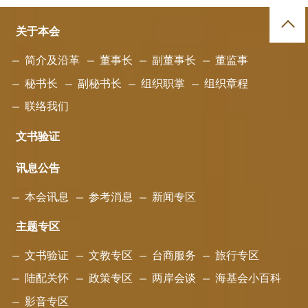
关于本会
简介及沿革
董事长
副董事长
董监事
秘书长
副秘书长
组织职掌
组织章程
联络我们
文书验证
讯息公告
本会讯息
参考消息
新闻专区
主题专区
文书验证
文教专区
台商服务
旅行专区
陆配关怀
政策专区
两岸会谈
海基会小百科
影音专区