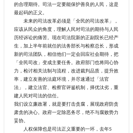
的合理期待。司法一定要能保护善良的人民，这是
最起码的正义。
未来的司法改革必须是「全民的司法改革」，
应该从民众的角度，理解人民对司法的期待与人民
历经诉讼的痛苦。现在司法院新的正副院长已经产
生，加上半年前就任的法务部长与检察总长，形成
新的司法团队，相信他们一定会回应社会期待，把
「全民司改」变成主要任务。政府部门也将同心协
力，检讨相关法制与流程，改进裁判品质，提升效
率，建立友善的法庭环境，并尽速通过「法官
法」，建立法官、检察官评鉴机制，择优汰劣，重
建人民对司法的信任。
我们设立廉政署，就是要打击贪腐，展现政府防贪
肃贪的决心。政府一定除恶务尽，绝不与腐败势力
妥协。
人权保障也是司法正义重要的一环，去年5