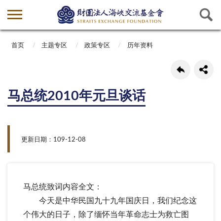
首页
主题专区
政策专区
历年资料
马总统2010年元旦谈话
更新日期：109-12-08
马总统致词内容全文：
今天是中华民国九十九年国庆日，我们纪念这
个伟大的日子，除了缅怀当年革命志士为救亡图