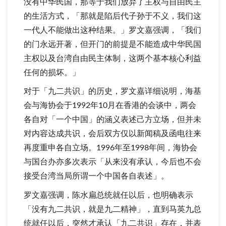
没有中华民国，那等于我们放弃了主权与自由民主
的生活方式，「那就是陷后代子孙于不义，我们这
一代人不能做出这种结果。」罗文嘉强调，「我们
的门永远开著，但开门的前提是不能造成中华民国
主权以及台湾自由民主体制，这两个基本核心利益
任何的损坏。」
对于「九二共识」的历史，罗文嘉详细说明，海基
会与海协会于1992年10月在香港的会谈中，两会
各自对「一个中国」的涵义表述己方立场，但并未
对内容达成共识，会后双方仅以新闻稿及函电往来
再度重申各自立场。1996年至1998年间，海协会
与国台办亦多次表示「从来没有承认，今后也不会
接受台湾当局所谓一个中国各自表述」。
罗文嘉强调，陈水扁总统就任以后，也明确表示
「没有九二共识，就是九二精神」，直到马英九总
统就任以后，突然才承认「九二共识」存在，并表