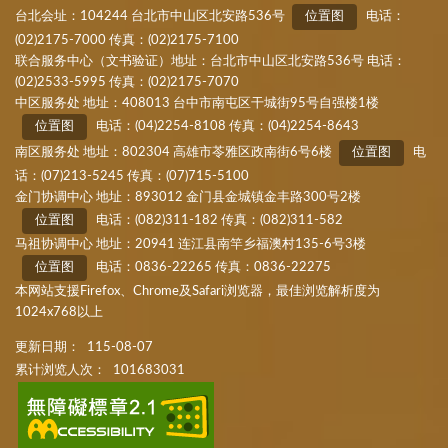
台北会址：104244 台北市中山区北安路536号
位置图
电话：
(02)2175-7000 传真：(02)2175-7100
联合服务中心（文书验证）地址：台北市中山区北安路536号 电话：
(02)2533-5995 传真：(02)2175-7070
中区服务处 地址：408013 台中市南屯区干城街95号自强楼1楼
位置图
电话：(04)2254-8108 传真：(04)2254-8643
南区服务处 地址：802304 高雄市苓雅区政南街6号6楼
位置图
电
话：(07)213-5245 传真：(07)715-5100
金门协调中心 地址：893012 金门县金城镇金丰路300号2楼
位置图
电话：(082)311-182 传真：(082)311-582
马祖协调中心 地址：20941 连江县南竿乡福澳村135-6号3楼
位置图
电话：0836-22265 传真：0836-22275
本网站支援Firefox、Chrome及Safari浏览器，最佳浏览解析度为
1024x768以上
更新日期：
115-08-07
累计浏览人次：
101683031