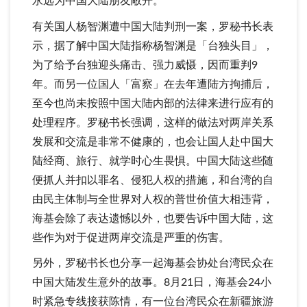
永远为中国大陆朋友敞开。
有关国人杨智渊遭中国大陆判刑一案，罗秘书长表
示，据了解中国大陆指称杨智渊是「台独头目」，
为了给予台独迎头痛击、强力威慑，因而重判9
年。而另一位国人「富察」在去年遭陆方拘捕后，
至今也尚未按照中国大陆内部的法律来进行应有的
处理程序。罗秘书长强调，这样的做法对两岸关系
发展和交流是非常不健康的，也会让国人赴中国大
陆经商、旅行、就学时心生畏惧。中国大陆这些随
便抓人并扣以罪名、侵犯人权的措施，和台湾的自
由民主体制与全世界对人权的普世价值大相违背，
海基会除了表达遗憾以外，也要告诉中国大陆，这
些作为对于促进两岸交流是严重的伤害。
另外，罗秘书长也分享一起海基会协处台湾民众在
中国大陆发生意外的故事。8月21日，海基会24小
时紧急专线接获陈情，有一位台湾民众在新疆旅游