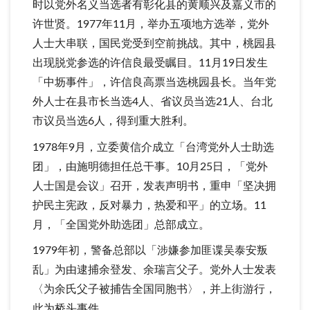
时以党外名义当选者有彰化县的黄顺兴及嘉义市的
许世贤。1977年11月，举办五项地方选举，党外
人士大串联，国民党受到空前挑战。其中，桃园县
出现脱党参选的许信良最受瞩目。11月19日发生
「中坜事件」，许信良高票当选桃园县长。当年党
外人士在县市长当选4人、省议员当选21人、台北
市议员当选6人，得到重大胜利。
1978年9月，立委黄信介成立「台湾党外人士助选
团」，由施明德担任总干事。10月25日，「党外
人士国是会议」召开，发表声明书，重申「坚决拥
护民主宪政，反对暴力，热爱和平」的立场。11
月，「全国党外助选团」总部成立。
1979年初，警备总部以「涉嫌参加匪谍吴泰安叛
乱」为由逮捕余登发、余瑞言父子。党外人士发表
〈为余氏父子被捕告全国同胞书〉，并上街游行，
此为桥头事件。