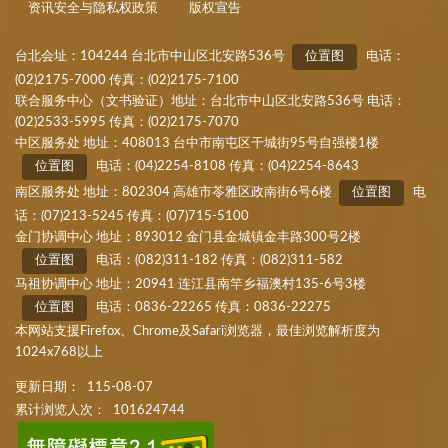
资讯安全与隐私权政策
版权宣告
台北会址：104244 台北市中山区北安路536号
位置图
电话：
(02)2175-7000 传真：(02)2175-7100
联合服务中心（文书验证）地址：台北市中山区北安路536号 电话：
(02)2533-5995 传真：(02)2175-7070
中区服务处 地址：408013 台中市南屯区干城街95号自强楼1楼
位置图
电话：(04)2254-8108 传真：(04)2254-8643
南区服务处 地址：802304 高雄市苓雅区政南街6号6楼
位置图
电
话：(07)213-5245 传真：(07)715-5100
金门协调中心 地址：893012 金门县金城镇金丰路300号2楼
位置图
电话：(082)311-182 传真：(082)311-582
马祖协调中心 地址：20941 连江县南竿乡福澳村135-6号3楼
位置图
电话：0836-22265 传真：0836-22275
本网站支援Firefox、Chrome及Safari浏览器，最佳浏览解析度为
1024x768以上
更新日期：
115-08-07
累计浏览人次：
101624744