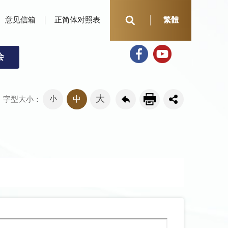
意见信箱
正简体对照表
繁體
会
大
小
中
字型大小：