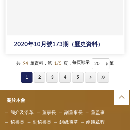
2020年10月號173期（歷史資料）
每頁顯示
共
94
筆資料，第
1/5
頁，
筆
1
2
3
4
5
關於本會
簡介及沿革
董事長
副董事長
董監事
秘書長
副秘書長
組織職掌
組織章程