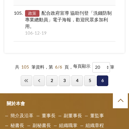
105
配合政府宣導 協助刊登「洗錢防制
政策
專業總動員」電子海報，歡迎民眾多加利
用。
106-12-19
每頁顯示
共
105
筆資料，第
6/6
頁，
筆
2
3
4
5
6
關於本會
簡介及沿革
董事長
副董事長
董監事
秘書長
副秘書長
組織職掌
組織章程