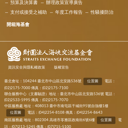
預算及決算書
辦理政策宣導廣告
支付或接受之補助
年度工作報告
性騷擾防治
開箱海基會
資訊安全與隱私權政策
版權宣告
臺北會址：104244 臺北市中山區北安路536號
位置圖
電話：
(02)2175-7000 傳真：(02)2175-7100
聯合服務中心（文書驗證）地址：臺北市中山區北安路536號 電話：
(02)2533-5995 傳真：(02)2175-7070
中區服務處 地址：408013 臺中市南屯區干城街95號自強樓1樓
位置圖
電話：(04)2254-8108 傳真：(04)2254-8643
南區服務處 地址：802304 高雄市苓雅區政南街6號6樓
位置圖
電
話：(07)213-5245 傳真：(07)715-5100