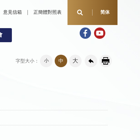
意見信箱
正簡體對照表
简体
會
大
小
中
字型大小：