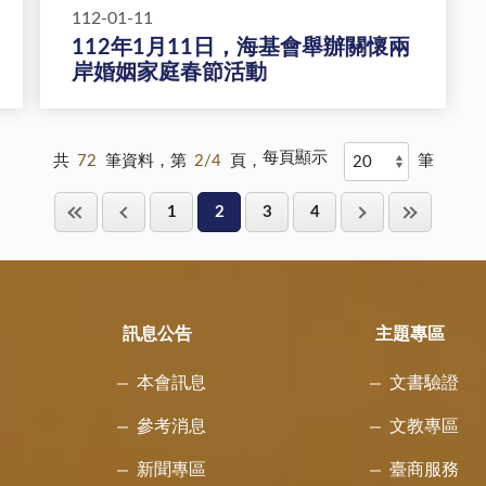
112-01-11
112年1月11日，海基會舉辦關懷兩
岸婚姻家庭春節活動
每頁顯示
共
72
筆資料，第
2/4
頁，
筆
1
2
3
4
訊息公告
主題專區
本會訊息
文書驗證
參考消息
文教專區
新聞專區
臺商服務