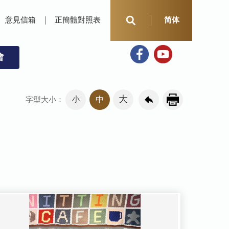
意見信箱
正簡體對照表
简体
會
大
小
中
字型大小：