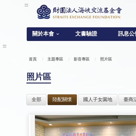
:::
關於本會
文書驗證
訊息公
:::
首頁
主題專區
影音專區
照片區
照片區
全部
陸配關懷
國人子女園地
臺商