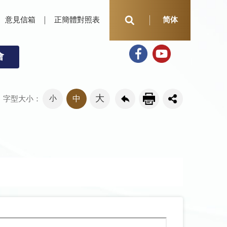
意見信箱
正簡體對照表
简体
會
大
小
中
字型大小：