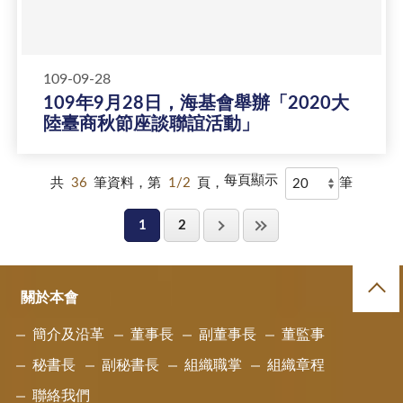
109-09-28
109年9月28日，海基會舉辦「2020大
陸臺商秋節座談聯誼活動」
每頁顯示
共
36
筆資料，第
1/2
頁，
筆
1
2
關於本會
簡介及沿革
董事長
副董事長
董監事
秘書長
副秘書長
組織職掌
組織章程
聯絡我們