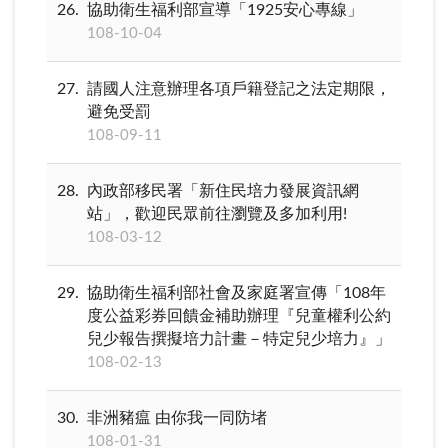
26
協助衛生福利部宣導「1925安心專線」
108-10-04
27
請國人注意辦理各項戶籍登記之法定期限，
避免受罰
108-09-11
28
內政部移民署「新住民培力發展資訊網
站」，歡迎民眾前往瀏覽及多加利用!
108-03-12
29
協助衛生福利部社會及家庭署宣傳「108年
度公益彩券回饋金補助辦理『兒童權利公約
兒少報告撰擬培力計畫－特定兒少培力』」
108-02-13
30
非洲豬瘟 由你我一同防堵
108-01-31