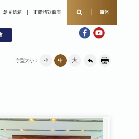
意見信箱
正簡體對照表
简体
會
大
小
中
字型大小：