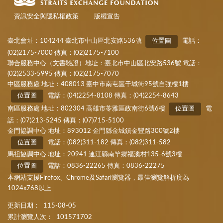
資訊安全與隱私權政策
版權宣告
臺北會址：104244 臺北市中山區北安路536號
位置圖
電話：
(02)2175-7000 傳真：(02)2175-7100
聯合服務中心（文書驗證）地址：臺北市中山區北安路536號 電話：
(02)2533-5995 傳真：(02)2175-7070
中區服務處 地址：408013 臺中市南屯區干城街95號自強樓1樓
位置圖
電話：(04)2254-8108 傳真：(04)2254-8643
南區服務處 地址：802304 高雄市苓雅區政南街6號6樓
位置圖
電
話：(07)213-5245 傳真：(07)715-5100
金門協調中心 地址：893012 金門縣金城鎮金豐路300號2樓
位置圖
電話：(082)311-182 傳真：(082)311-582
馬祖協調中心 地址：20941 連江縣南竿鄉福澳村135-6號3樓
位置圖
電話：0836-22265 傳真：0836-22275
本網站支援Firefox、Chrome及Safari瀏覽器，最佳瀏覽解析度為
1024x768以上
更新日期：
115-08-05
累計瀏覽人次：
101571702