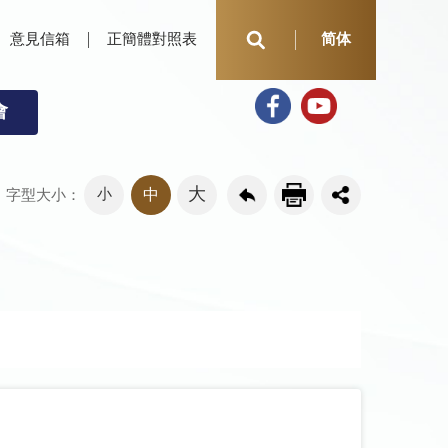
意見信箱
正簡體對照表
简体
會
大
小
中
字型大小：