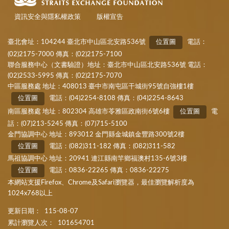
資訊安全與隱私權政策
版權宣告
臺北會址：104244 臺北市中山區北安路536號
位置圖
電話：
(02)2175-7000 傳真：(02)2175-7100
聯合服務中心（文書驗證）地址：臺北市中山區北安路536號 電話：
(02)2533-5995 傳真：(02)2175-7070
中區服務處 地址：408013 臺中市南屯區干城街95號自強樓1樓
位置圖
電話：(04)2254-8108 傳真：(04)2254-8643
南區服務處 地址：802304 高雄市苓雅區政南街6號6樓
位置圖
電
話：(07)213-5245 傳真：(07)715-5100
金門協調中心 地址：893012 金門縣金城鎮金豐路300號2樓
位置圖
電話：(082)311-182 傳真：(082)311-582
馬祖協調中心 地址：20941 連江縣南竿鄉福澳村135-6號3樓
位置圖
電話：0836-22265 傳真：0836-22275
本網站支援Firefox、Chrome及Safari瀏覽器，最佳瀏覽解析度為
1024x768以上
更新日期：
115-08-07
累計瀏覽人次：
101654701