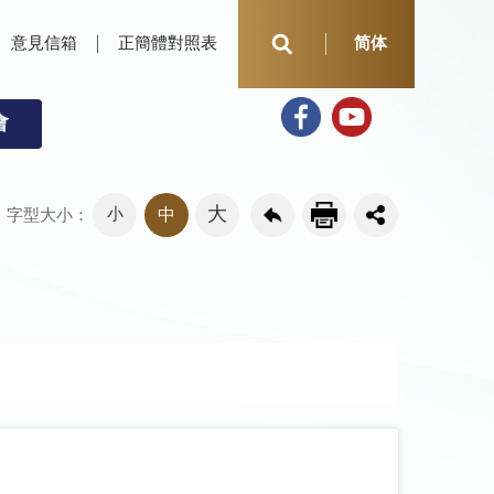
意見信箱
正簡體對照表
简体
會
大
小
中
字型大小：