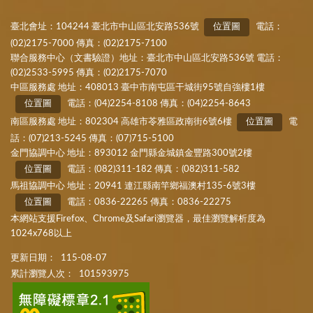
臺北會址：104244 臺北市中山區北安路536號
位置圖
電話：
(02)2175-7000 傳真：(02)2175-7100
聯合服務中心（文書驗證）地址：臺北市中山區北安路536號 電話：
(02)2533-5995 傳真：(02)2175-7070
中區服務處 地址：408013 臺中市南屯區干城街95號自強樓1樓
位置圖
電話：(04)2254-8108 傳真：(04)2254-8643
南區服務處 地址：802304 高雄市苓雅區政南街6號6樓
位置圖
電
話：(07)213-5245 傳真：(07)715-5100
金門協調中心 地址：893012 金門縣金城鎮金豐路300號2樓
位置圖
電話：(082)311-182 傳真：(082)311-582
馬祖協調中心 地址：20941 連江縣南竿鄉福澳村135-6號3樓
位置圖
電話：0836-22265 傳真：0836-22275
本網站支援Firefox、Chrome及Safari瀏覽器，最佳瀏覽解析度為
1024x768以上
更新日期：
115-08-07
累計瀏覽人次：
101593975