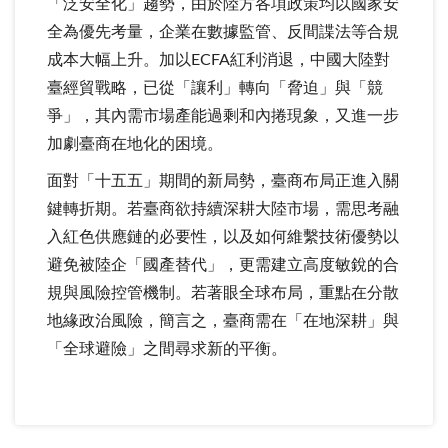
「泛安全化」趨勢，由於陸方各項政策均以國家安
全為優先考量，企業在數據監管、反間諜法等合規
成本大幅上升。加以ECFA紅利消退，中國大陸對
臺經貿戰略，已從「讓利」轉向「脅迫」與「競
爭」，其內需市場產能過剩和內捲現象，又進一步
加劇臺商在地化的困境。
面對「十五五」期間的新局勢，臺商布局正進入關
鍵轉折期。若臺商欲持續深耕大陸市場，需思考融
入紅色供應鏈的必要性，以及如何維繫技術優勢以
避免被陸企「國產替代」，更需建立高度敏銳的合
規與風險控管機制。若著眼全球布局，重點在分散
地緣政治風險，簡言之，臺商需在「在地深耕」與
「全球避險」之間尋求新的平衡。