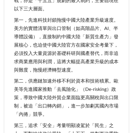
戰，亦是「十五五」規劃的最大制約，主要體現在
以下三大層面。
第一，先進科技封鎖拖慢中國大陸產業升級速度。
美方的實體清單與出口管制（如高階晶片、AI、半
導體設備），直接制約中國大陸「新質生產力」發
展核心，也迫使中國大陸官方在國家安全考量下，
必須投入大量資源於基礎科研與國產替代，而非追
求商業應用與利潤，這將大幅提高產業升級的成本
與難度，拖慢經濟轉型速度。
第二，供應鏈加速外移不利於資本和技術積累。歐
美等先進國家推動「去風險化」（De-risking）政
策，導致中國大陸外貿企業面臨更高關稅與出口限
制，被迫「出口轉內銷」，進一步加劇其國內市場
「內捲」競爭。
第三，追求「安全」考量明顯凌駕於「民生」之