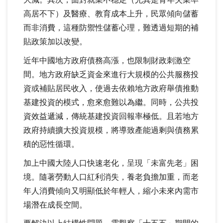
大減。其次，面對就業不穩定（尤其是青年失業率
高居不下）及醫療、教育成本上升，民眾傾向儲蓄
而非消費，這種防禦性儲蓄心理，難透過短期的補
貼政策加以改變。
近年中國地方政府債務高漲，也限制財政刺激空
間。地方政府缺乏資金來進行大規模的公共服務投
資或補貼居民收入，使過去依賴地方政府舉債推動
基建投資的模式，愈來愈難以為繼。同時，公共投
資效益遞減，傳統基建投資回報率極低。且若地方
政府持續擴大投資規模，將導致產能過剩與債務累
積的惡性循環。
加上中國大陸人口快速老化，呈現「未富先老」困
境。隨著勞動人口紅利消失，養老負擔加重，而老
年人消費傾向又明顯低於年輕人，縮小未來內需市
場潛在成長空間。