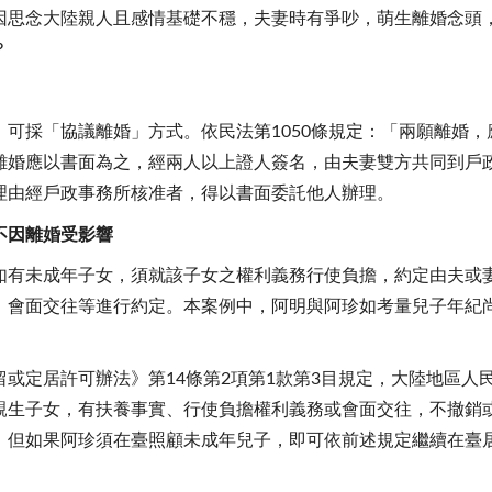
因思念大陸親人且感情基礎不穩，夫妻時有爭吵，萌生離婚念頭
？
可採「協議離婚」方式。依民法第1050條規定：「兩願離婚
離婚應以書面為之，經兩人以上證人簽名，由夫妻雙方共同到戶
理由經戶政事務所核准者，得以書面委託他人辦理。
不因離婚受影響
如有未成年子女，須就該子女之權利義務行使負擔，約定由夫或
、會面交往等進行約定。本案例中，阿明與阿珍如考量兒子年紀
或定居許可辦法》第14條第2項第1款第3目規定，大陸地區人
親生子女，有扶養事實、行使負擔權利義務或會面交往，不撤銷
，但如果阿珍須在臺照顧未成年兒子，即可依前述規定繼續在臺