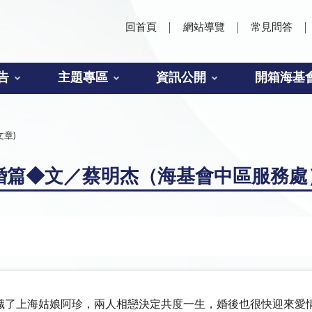
回首頁
網站導覽
常見問答
告
主題專區
資訊公開
開箱海基
文章)
婚篇◆文／蔡明杰（海基會中區服務處
識了上海姑娘阿珍，兩人相戀決定共度一生，婚後也很快迎來愛