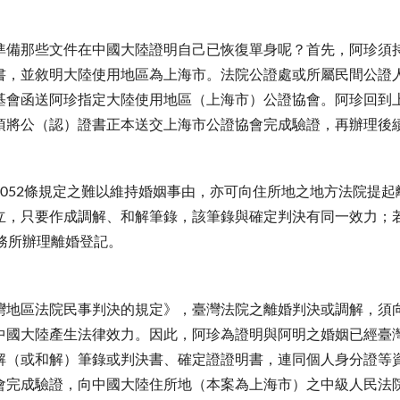
準備那些文件在中國大陸證明自己已恢復單身呢？首先，阿珍須
書，並敘明大陸使用地區為上海市。法院公證處或所屬民間公證
基會函送阿珍指定大陸使用地區（上海市）公證協會。阿珍回到
須將公（認）證書正本送交上海市公證協會完成驗證，再辦理後
052條規定之難以維持婚姻事由，亦可向住所地之地方法院提
立，只要作成調解、和解筆錄，該筆錄與確定判決有同一效力；
務所辦理離婚登記。
灣地區法院民事判決的規定》，臺灣法院之離婚判決或調解，須
中國大陸產生法律效力。因此，阿珍為證明與阿明之婚姻已經臺
解（或和解）筆錄或判決書、確定證證明書，連同個人身分證等
會完成驗證，向中國大陸住所地（本案為上海市）之中級人民法