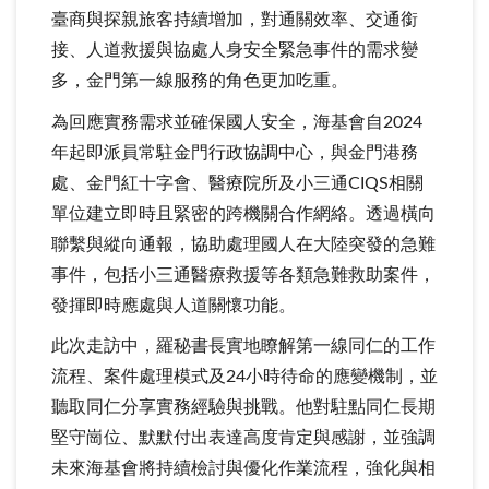
臺商與探親旅客持續增加，對通關效率、交通銜
接、人道救援與協處人身安全緊急事件的需求變
多，金門第一線服務的角色更加吃重。
為回應實務需求並確保國人安全，海基會自2024
年起即派員常駐金門行政協調中心，與金門港務
處、金門紅十字會、醫療院所及小三通CIQS相關
單位建立即時且緊密的跨機關合作網絡。透過橫向
聯繫與縱向通報，協助處理國人在大陸突發的急難
事件，包括小三通醫療救援等各類急難救助案件，
發揮即時應處與人道關懷功能。
此次走訪中，羅秘書長實地瞭解第一線同仁的工作
流程、案件處理模式及24小時待命的應變機制，並
聽取同仁分享實務經驗與挑戰。他對駐點同仁長期
堅守崗位、默默付出表達高度肯定與感謝，並強調
未來海基會將持續檢討與優化作業流程，強化與相