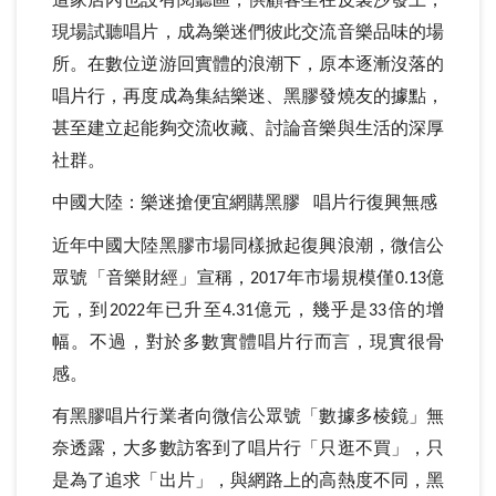
現場試聽唱片，成為樂迷們彼此交流音樂品味的場
所。在數位逆游回實體的浪潮下，原本逐漸沒落的
唱片行，再度成為集結樂迷、黑膠發燒友的據點，
甚至建立起能夠交流收藏、討論音樂與生活的深厚
社群。
中國大陸：樂迷搶便宜網購黑膠
唱片行復興無感
近年中國大陸黑膠市場同樣掀起復興浪潮，微信公
眾號「音樂財經」宣稱，
年市場規模僅
億
2017
0.13
元，到
年已升至
億元，幾乎是
倍的增
2022
4.31
33
幅。不過，對於多數實體唱片行而言，現實很骨
感。
有黑膠唱片行業者向微信公眾號「數據多棱鏡」無
奈透露，大多數訪客到了唱片行「只逛不買」，只
是為了追求「出片」，與網路上的高熱度不同，黑