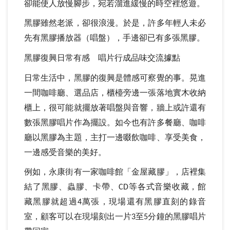
卻能使人放慢腳步，宛若溜進緩慢的時空裡悠遊。
黑膠雖然老派，卻很浪漫。於是，許多年輕人未必
先有黑膠播放器（唱盤），手邊卻已有多張黑膠。
黑膠復興日常有感
唱片行成品味交流據點
日常生活中，黑膠的復興是體感可察覺的事。晃進
一間咖啡廳、選品店，櫃檯旁邊一張落地實木收納
櫃上，很可能就擺放著唱盤與音響，牆上或許還有
數張黑膠唱片作為擺設。如今也有許多餐廳、咖啡
廳以黑膠為主題，主打一邊啜飲咖啡、享受美食，
一邊感受音樂的美好。
例如，永康街有一家咖啡館「金屋藏膠」，店裡集
結了黑膠、蟲膠、卡帶、
等各式音樂收藏，館
CD
藏黑膠就超過
萬張，現場還有黑膠直刻的錄音
4
室，顧客可以在現場刻出一片
至
分鐘的黑膠唱片
3
5