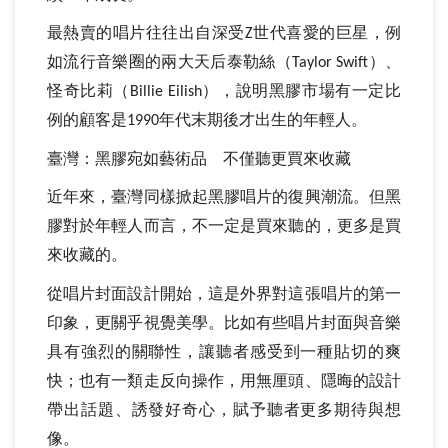
最熱賣的唱片往往出自深受
世代喜愛的巨星，例
Z
如流行音樂圈的兩大天后泰勒絲（
）、
Taylor Swift
怪奇比莉（
），說明黑膠市場有一定比
Billie Eilish
例的顧客是
年代末期後才出生的年輕人。
1990
臺灣：黑膠宛如藝術品
不僅聽更買來收藏
近年來，臺灣同樣掀起黑膠唱片的復興潮流。但黑
膠對於年輕人而言，不一定是買來聽的，更多是買
來收藏的。
從唱片封面設計開始，這是外界對這張唱片的第一
印象，更關乎視覺美學。比如有些唱片封面與音樂
具有強烈的關聯性，讓聽者感受到一種貼切的爽
快；也有一類走反向操作，用無厘頭、隱晦的設計
帶出話題、誘發好奇心，賦予聽者更多期待與想
像。