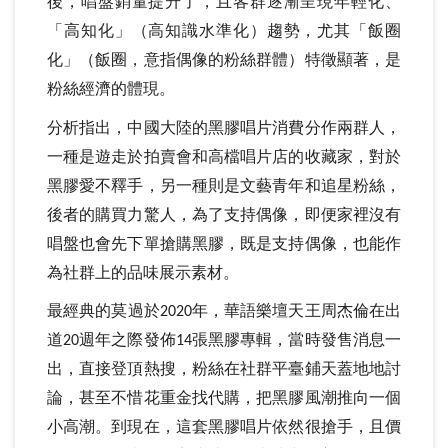
後，唱盤銷量提升了，且客群逐漸呈現年輕化、
「高知化」（高知識水準化）趨勢，尤其「飯圈
化」（飯圈，意指偶像的粉絲群體）特徵顯著，是
粉絲經濟的體現。
分析指出，中國大陸的黑膠唱片消費分作兩群人，
一種是遊走於拍賣會和高檔唱片店的收藏家，對於
黑膠愛不釋手，另一種則是文藝青年和追星粉絲，
後者的購買力驚人，為了支持偶像，即便家裡沒有
唱盤也會先下單搶購黑膠，既是支持偶像，也能作
為社群上的品味展示素材。
最經典的莫過於
年，華語樂壇天王周杰倫在出
2020
道
週年之際發佈
張黑膠專輯，當時發售消息一
20
14
出，直接登頂熱搜，粉絲在社群平臺鋪天蓋地地討
論，甚至不惜花重金找代購，把黑膠風潮推向一個
小高潮。到現在，這套黑膠唱片依然很搶手，且價