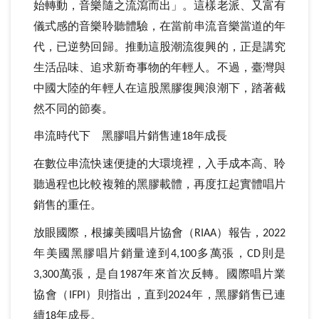
始轉動，音樂隨之流瀉而出」。這樣老派、又富有
儀式感的音樂聆聽體驗，在當前串流音樂當道的年
代，已逆勢回歸。推動這股潮流復興的，正是講究
生活品味、追求新奇事物的年輕人。不過，臺灣與
中國大陸的年輕人在這股黑膠復興浪潮下，踏著截
然不同的節奏。
串流時代下 黑膠唱片銷售連
年成長
18
在數位串流快速便捷的大環境裡，入手成本高、聆
聽過程也比較複雜的黑膠載體，再度扛起實體唱片
銷售的重任。
放眼國際，根據美國唱片協會（
）報告，
RIAA
2022
年美國黑膠唱片銷量達到
多萬張，
則是
4,100
CD
萬張，是自
年來首次反轉。國際唱片業
3,300
1987
協會（
）則指出，直到
年，黑膠銷售已連
IFPI
2024
續
年成長。
18