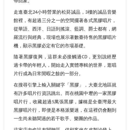
帶回家。
走進臺北
小時營業的松菸誠品，
樓的誠品音樂
24
3
館裡，有超過三分之一的空間擺著各式黑膠唱片，
從華語、西洋、日語到搖滾、藍調、爵士都有，網
羅流行與經典，現場也展示著數臺待售的黑膠唱片
機，顯示黑膠必定有它的市場基礎。
隨著黑膠復興，這群未必接觸過
，更別說經歷
CD
過卡帶的年輕人，開始走入實體專輯的世界，逛唱
片行成為日常閒暇之餘的一部分。
在搜尋引擎上輸入關鍵字「黑膠」，大臺北地區就
有許多唱片行資訊跳出。而在桃園中壢的一家黑膠
唱片行，收藏超過
萬張黑膠，據稱是全臺灣最大
5
黑膠唱片行，即便是本格派樂迷，在這裡仍會翻到
一生尚未聽聞過的若干歌手、樂團的作品。
這家店內也設有閱聽區，供顧客坐在皮製沙發上，