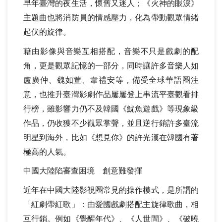
早年臺灣的夜生活，懷舊又迷人；《火神的眼淚》
主題曲也將消防員的情感壓力，化為帶動觀眾情緒
起伏的旋律。
藉由影像與音樂互相搭配，音樂不只是戲劇的配
角，更是觀眾記憶的一部分，同時讓許多音樂人如
盧廣仲、魏如萱、韋禮安等，備受全球華語圈注
意，也推升臺灣影劇作品屢屢登上串流平臺觀看排
行榜，雖影響力仍不及韓國《魷魚遊戲》等現象級
作品，仍收獲不少觀眾掌聲，並且逆行銷許多臺流
明星到海外，比如《想見你》的許光漢在韓國有著
極高的人氣。
中國大陸陷審查困境
創意難發揮
近年在中國大陸影視圈常見的操作模式，是所謂的
「紅劇帶紅歌」：由愛國戲劇搭配主旋律歌曲，相
互行銷。例如《覺醒年代》、《人世間》、《破曉