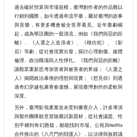
過去礙於預算與市場規模，臺灣創作者的作品難以
行銷到國際，如今透過串流平臺，屬於臺灣的故事
與音樂，有更多機會被全世界看見。近年臺劇崛
起，成為華語圈的一股清流，例如《我們與惡的距
離》、《人選之人造浪者》、《模仿犯》、《影
后》等劇，從社會現實出發，探討心理創傷、媒體
倫理、政治職場與人性掙扎。《我們與惡的距離》
讓觀眾重新思考加害者與被害者的界線；《人選之
人》揭開政治幕僚的理想與現實；《想見你》則透
過奇幻穿越包裹青春遺憾，展現臺灣創作的柔軟與
深度。
另外，臺灣影視產業並未受到審查介入，許多導演
與製作團隊願意冒險嘗試新題材，從社會議題、性
別平權到奇幻懸疑，都能找到市場。公視與
Netflix
合作推出的《八尺門的辯護人》，以法律與族群議