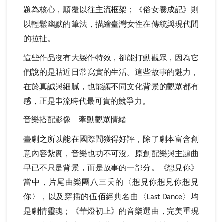
題為核心，顛覆以往主流框架；《俗女養成記》則
以輕鬆幽默的筆法，描繪臺灣女性在傳統與現代間
的拉扯。
這些作品沒有大製作特效，卻能打動觀眾，因為它
們說的是貼近日常寫實的生活。這些故事的魅力，
在於真誠與細膩，也能讓不同文化背景的觀眾都有
感，正是串流時代最可貴的競爭力。
音樂搭配影像 牽動觀眾情緒
臺劇之所以能在國際間獲得好評，除了劇本富含創
意內容紮實，音樂也功不可沒。原創配樂與主題曲
早已不只是背景，而是故事的一部分。《想見你》
當中，片尾曲樂團八三夭的〈想見你想見你想見
你〉，以及穿插的伍佰經典名曲〈
〉均
Last Dance
是劇情靈魂；《華燈初上》的音樂選曲，完美重現