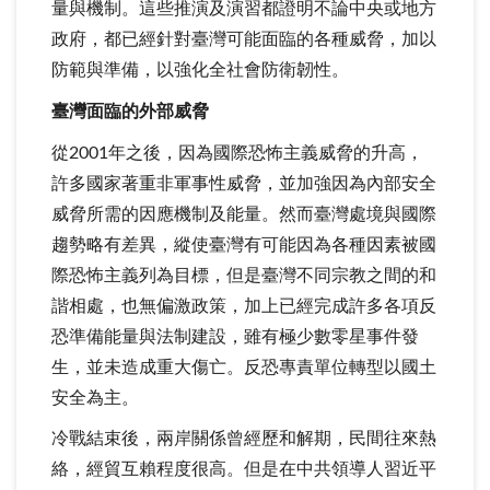
量與機制。這些推演及演習都證明不論中央或地方
政府，都已經針對臺灣可能面臨的各種威脅，加以
防範與準備，以強化全社會防衛韌性。
臺灣面臨的外部威脅
從2001年之後，因為國際恐怖主義威脅的升高，
許多國家著重非軍事性威脅，並加強因為內部安全
威脅所需的因應機制及能量。然而臺灣處境與國際
趨勢略有差異，縱使臺灣有可能因為各種因素被國
際恐怖主義列為目標，但是臺灣不同宗教之間的和
諧相處，也無偏激政策，加上已經完成許多各項反
恐準備能量與法制建設，雖有極少數零星事件發
生，並未造成重大傷亡。反恐專責單位轉型以國土
安全為主。
冷戰結束後，兩岸關係曾經歷和解期，民間往來熱
絡，經貿互賴程度很高。但是在中共領導人習近平