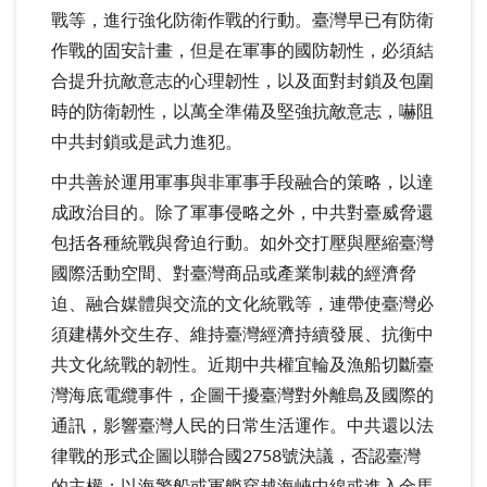
戰等，進行強化防衛作戰的行動。臺灣早已有防衛
作戰的固安計畫，但是在軍事的國防韌性，必須結
合提升抗敵意志的心理韌性，以及面對封鎖及包圍
時的防衛韌性，以萬全準備及堅強抗敵意志，嚇阻
中共封鎖或是武力進犯。
中共善於運用軍事與非軍事手段融合的策略，以達
成政治目的。除了軍事侵略之外，中共對臺威脅還
包括各種統戰與脅迫行動。如外交打壓與壓縮臺灣
國際活動空間、對臺灣商品或產業制裁的經濟脅
迫、融合媒體與交流的文化統戰等，連帶使臺灣必
須建構外交生存、維持臺灣經濟持續發展、抗衡中
共文化統戰的韌性。近期中共權宜輪及漁船切斷臺
灣海底電纜事件，企圖干擾臺灣對外離島及國際的
通訊，影響臺灣人民的日常生活運作。中共還以法
律戰的形式企圖以聯合國2758號決議，否認臺灣