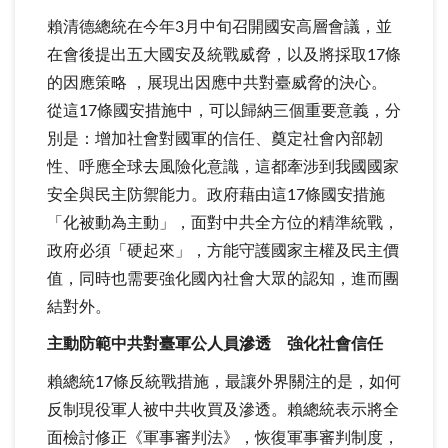
賴清德總統在今年3月中旬召開國安高層會議，並
在會後提出五大國安及統戰威脅，以及將採取17條
的因應策略 ，展現出因應中共對臺威脅的決心。
從這17條國安措施中，可以歸納三個重要意義，分
別是：增加社會對國軍的信任、奠定社會內部韌
性、呼應全球去風險化意識，這都牽涉到我國國家
安全與民主防禦能力。政府藉由這17條國安措施
「化被動為主動」，面對中共全方位的精準統戰，
政府必須「硬起來」，方能守護國家主權及民主價
值，同時也需要強化國內社會大眾的認知，進而團
結對外。
主動防範中共對臺軍公人員滲透 強化社會信任
賴總統17條反統戰措施，最讓外界關注的是，如何
反制現役軍人被中共收買及滲透。賴總統表示將全
面檢討修正《軍事審判法》，恢復軍事審判制度，