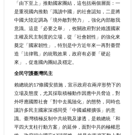
「由下至上」推動國家團結，這包括兩個層面：一
是重視國內推動「識讀中國」的社會認知，二是將
中國大陸定調為「境外敵對勢力」，強化內部敵我
意識。這是「必要之舉」，攸關政府對於維護國家
主權及民主制度的立場，從「社會韌性」的強化來
奠定「國家韌性」，特別是中方近年來一再對臺營
造「法律戰」的統戰效果，政府有必要「硬起
來」，促進國內團結及穩定。
全民守護臺灣民主
賴總統的17條國安措施，宣示政府在兩岸形勢下的
立場及態度，尤其採取積極動作因應中共脅迫，對
外呼應國際社會「對中去風險化」的態勢，同時也
讓許多民主國家深感同受「中國威權擴張」的意
識。臺灣積極反制中共統戰及滲透，是賴總統「和
平四大支柱行動方案」的延伸，面對中共的極權思