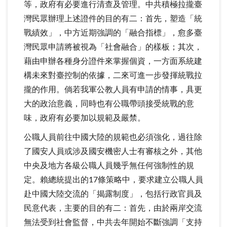
等，政府有必要進行清查及管理。中共積極拉攏臺
灣民眾辦理上述證件的目的有二：首先，塑造「統
戰績效」，中方近期強調的「融合指標」，愈多臺
灣民眾申請將被視為「社會融合」的樣板；其次，
藉由申辦各種身分證件來掌握個資，一方面系統建
構未來對臺控制的依據，二來可進一步發揮統戰拉
攏的作用。倘若我軍公教人員有申請的情事，具更
大的政治意義，同時也有公職帶頭接受統戰的意
味，政府有必要加以規範及嚴禁。
公職人員前往中國大陸的規範也必須強化，過往除
了國安人員或涉及國安機密人士有審核之外，其他
中央及地方各級公職人員幾乎無任何強制性的規
定。賴總統提出的17條策略中，要求建立公職人員
赴中國大陸交流的「揭露制度」，包括行政官員及
民意代表，主要的目的有二：首先，由於兩岸交流
無法受到社會監督，中共去年開始不斷強調「支持