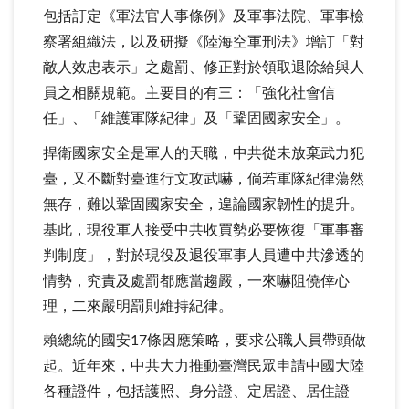
包括訂定《軍法官人事條例》及軍事法院、軍事檢
察署組織法，以及研擬《陸海空軍刑法》增訂「對
敵人效忠表示」之處罰、修正對於領取退除給與人
員之相關規範。主要目的有三：「強化社會信
任」、「維護軍隊紀律」及「鞏固國家安全」。
捍衛國家安全是軍人的天職，中共從未放棄武力犯
臺，又不斷對臺進行文攻武嚇，倘若軍隊紀律蕩然
無存，難以鞏固國家安全，遑論國家韌性的提升。
基此，現役軍人接受中共收買勢必要恢復「軍事審
判制度」，對於現役及退役軍事人員遭中共滲透的
情勢，究責及處罰都應當趨嚴，一來嚇阻僥倖心
理，二來嚴明罰則維持紀律。
賴總統的國安17條因應策略，要求公職人員帶頭做
起。近年來，中共大力推動臺灣民眾申請中國大陸
各種證件，包括護照、身分證、定居證、居住證