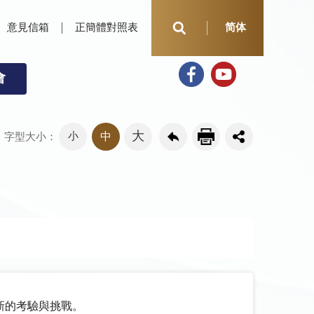
意見信箱
正簡體對照表
简体
會
大
小
中
字型大小：
新的考驗與挑戰。