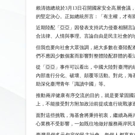
賴清德總統於3月13日召開國家安全高層會議
的堅定決心。正如總統所言：「有主權，才有
近期陸配「亞亞」因發表支持武力侵臺相關言
合法律、人情與事理。言論自由是民主社會的
但我也要向社會大眾強調，絕大多數在臺陸配
們不應因少數個案而影響對整體陸配群體的看
從「亞亞」事件可以看出，中國大陸對臺灣的
內部進行分化、破壞、顛覆等活動。對此，海
助深化臺灣青年「識讀中國」等。
推動兩岸健康有序交流的目的，就是要鞏固國
上，不能接受對方附加政治前提或進行統戰滲
面對這些挑戰，海基會將秉持初衷，繼續為兩
心業務不受影響，一如既往地做好服務兩岸民
臺灣是個多元包容的民主社會，每個人都享有