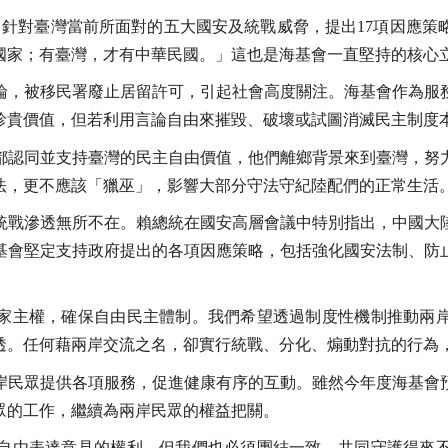
，針對臺灣當前所面對的五大國安及統戰威脅，提出17項因應
國家；有臺灣，才有中華民國。」這也是海基會一直堅持的核心
論，被移民署廢止居留許可，引起社會高度關注。海基會作為服
珍貴價值，但若利用言論自由來摧毀、破壞或試圖消滅民主制度
都認同並支持臺灣的民主自由價值，他們離鄉背景來到臺灣，努
法，更不應該「獵巫」，影響大部分守法守紀陸配們的正常生活
統戰滲透無所不在。賴總統在國安高層會議中特別指出，中國大
基會堅定支持政府提出的各項因應策略，包括強化國安法制、防
家主權，確保自由民主體制。我們希望透過制度性機制推動兩
透。任何藉兩岸交流之名，卻實行統戰、分化、煽動對抗的行為
岸民眾提供各項服務，促進健康有序的互動。雖然今年度海基會
眾的工作，繼續為兩岸民眾的權益把關。
自由表達意見的權利，但我們也必須團結一致，共同守護得來