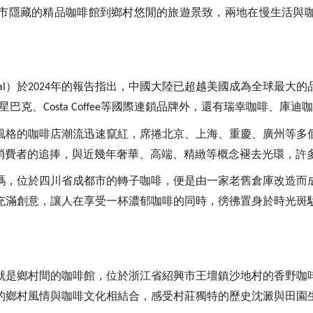
市隱藏的精品咖啡館到鄉村悠閒的旅遊景致，兩地在慢生活與
）於
年的報告指出，中國大陸已超越美國成為全球最大的
al
2024
星巴克、
等國際連鎖品牌外，還有瑞幸咖啡、庫迪咖
Costa Coffee
風格的咖啡店潮流迅速竄紅，席捲北京、上海、重慶、廣州等多
消費者的追捧，與近幾年奢華、高端、精緻等概念褪去光環，許
碼，位於四川省成都市的轉子咖啡，便是由一家老舊倉庫改造而
充滿創意，讓人在享受一杯濃郁咖啡的同時，徬彿置身於時光斑
就是鄉村間的咖啡館，位於浙江省紹興市王壇鎮沙地村的香野咖
的鄉村風情與咖啡文化相結合，感受村莊獨特的歷史沈澱與田園