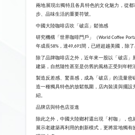
兩地展現出獨特且各具特色的文化魅力，從都
步、品味生活的重要符號。
中國大陸咖啡店吹「破店」鬆弛感
研究機構「世界咖啡門戶」（
World Coffee Port
年成長
，達
間，已經超越美國，除了
58%
49,691
除了品牌咖啡店之外，近年來一股以「破店」
建築，自然隨性甚至是仿舊的風格正受到年輕
製造反差感、驚喜感，成為「破店」的流量密
造一種獨具特色的放鬆氛圍，店內裝潢與擺設
紹。
品牌店與特色店並進
除此之外，中國大陸鄉村還出現「村咖」，也
展示老建築再利用的創新模式，更將當地獨有