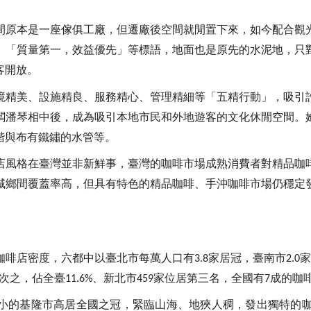
間原本是一座傢俱工廠，但遷廠後空間就閒置下來，如今配合觀
、「質量第一，效益優先」等標語，地面也是原先的水泥地，只
客開放。
境精美、設施精良、服務精心、管理精細等「五精行動」，吸引
闆潘琴相中後，成為吸引本地市民和外地遊客的文化休閒空間。
階與布有鐵鏽的水管等。
店風格在臺灣並非新鮮事，臺灣的咖啡市場成熟消費者對精品咖
城鄉間覆蓋率高，但具有特色的精品咖啡、手沖咖啡市場仍穩定
咖啡店密度，六都中以臺北市每萬人口有
家居冠，臺南市
3.8
2.0
次之，佔全臺
、新北市
家位居第三名，全國有
成的咖
11.6%
459
7
小的基隆市高居全國之冠，緊臨山海、地狹人稠，發出獨特的