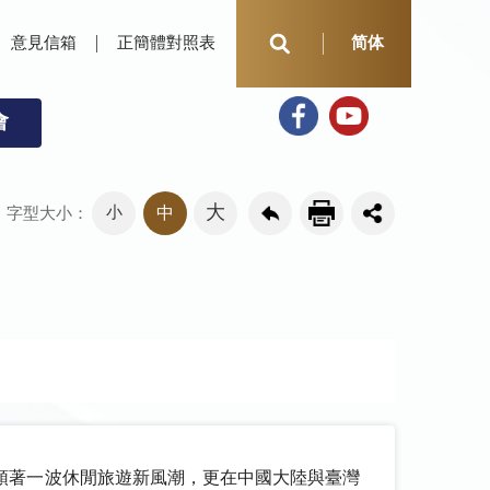
意見信箱
正簡體對照表
简体
會
大
小
中
字型大小：
領著一波休閒旅遊新風潮，更在中國大陸與臺灣