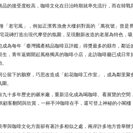
商品的接受度較高，咖啡文化在日治時期就率先流行，而在韓戰
種「老宅風」，例如正濱舊漁會大樓斜對面的「萬祝號」曾是
宅花磚打造出現代摩登的氛圍，呈現翻新改造的老屋為特色，吸
也成為每年「臺灣國產精品咖啡豆評鑑」得獎最多的縣市，鄰近
而生，青年返鄉開起風格獨具的咖啡小店，走訪咖啡廳已成日常
動。
阿公留下的鵝寮，巧思改造成「鉛花咖啡工作室」，成為鄰里聚
氛圍。
有九十多年歷史的碾米廠，重新活化成為喝咖啡、看展覽的空間
供顧客翻閱與欣賞，一杯手沖咖啡在手，還可登上神秘的小閣樓
美學與咖啡文化方面卻有著許多相似之處，兩岸許多地方曾舉辦