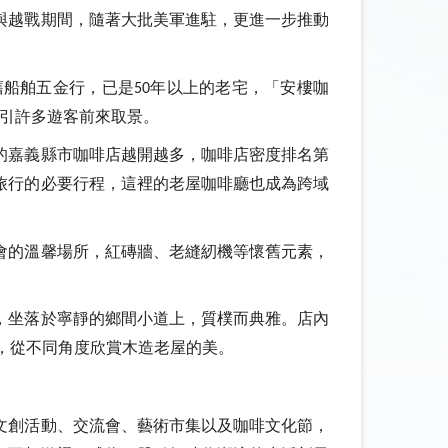
與越戰期間，隨著大批美軍進駐，更進一步推動
舊船舶五金行，已是
年以上的老宅，「安樓咖
50
引許多遊客前來取景。
的嘉義縣市咖啡店越開越多，咖啡店密度排名第
旅行的必要行程，這裡的老屋咖啡廳也成為跨域
會的溫馨場所，紅磚牆、老縫紉機等懷舊元素，
，坐落於寧靜的鄉間小道上，質樸而典雅。店內
，從不同角度欣賞木造老屋的美。
文創活動、交流會、藝術市集以及咖啡文化節，