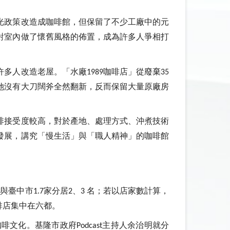
光政策改造成咖啡館，但保留了不少工廠中的元
對室內做了懷舊風格的佈置，成為許多人爭相打
許多人改造老屋。「水廠
咖啡店」從廢棄
1989
35
她沒有大刀闊斧全然翻新，反而保留大量原廠房
啡接受度較高，對於產地、處理方式、沖煮技術
發展，講究「慢生活」與「職人精神」的咖啡館
家與臺中市
家分居
、
名；若以店家數計算，
1.7
2
3
啡店集中在六都。
咖啡文化。基隆市政府
主持人余治明就分
Podcast