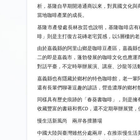
析，基隆自早期開港通商以來，對異國文化與
當地咖啡產業的成長。
基隆市產發處長林孜芸也說明，基隆咖啡店有
啡」則是主打復古花磚老宅質感，以
層樓的老
5
由於嘉義縣的阿里山鄉是咖啡豆產區，嘉義縣
二的即是嘉義市，蓬勃發展的咖啡文化也應運
對話平臺，不定時舉辦展演、講座、沙龍等活
嘉義縣也有隱藏於鄉村的特色咖啡館，老一輩
還有長輩們聊著逗趣的諺語，營造濃厚的鄉村
同樣具有歷史痕跡的「春葵書咖啡」，則是擁
收藏豐富的書籍和舊
，還不定期舉辦展覽，
CD
慢生活新風尚 兩岸各擅勝場
中國大陸與臺灣雖然分處兩岸，在推崇慢生活