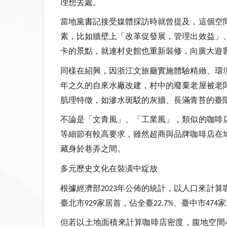
理想去處。
當地黨書記接受媒體採訪時就曾提及，這個空
素，比如牆壁上「改革促發展，管理出效益」
卡的景點，就連村史館也重新裝修，向廣大遊
同樣在紹興，因浙江文旅廳實施體驗精緻、環
年之久的自來水廠改建，村中的廢棄老屋被老
肌理特徵，如滲水斑駁的灰牆、長滿青苔的臺
不論是「文青風」、「工業風」，類似的咖啡
等細節有較高要求，雖然超商與品牌咖啡店在
藏身於巷弄之間。
多元歷史文化在裝潢中綻放
根據經濟部
年公佈的統計，以人口來計算
2023
臺北市
家居首，佔全臺
、臺中市
家
929
22.7%
474
但若以土地面積來計算咖啡店密度，腹地空間