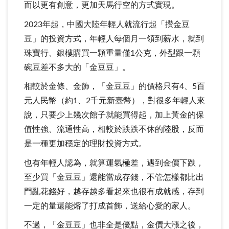
而以更有創意，更加天馬行空的方式實現。
2023年起，中國大陸年輕人就流行起「攢金豆
豆」的投資方式，年輕人每個月一領到薪水，就到
珠寶行、銀樓購買一顆重量僅1公克，外型跟一顆
碗豆差不多大的「金豆豆」。
相較於金條、金飾，「金豆豆」的價格只有4、5百
元人民幣（約1、2千元新臺幣），對很多年輕人來
說，只要少上幾次館子就能買得起，加上黃金的保
值性強、流通性高，相較於跌跌不休的陸股，反而
是一種更加穩定的理財投資方式。
也有年輕人認為，就算運氣極差，遇到金價下跌，
至少買「金豆豆」還能當成存錢，不管怎樣都比出
門亂花錢好，越存越多看起來也很有成就感，存到
一定的量還能熔了打成首飾，送給心愛的家人。
不過，「金豆豆」也非全是優點，金價大漲之後，