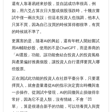
還有人靠著易經來炒股，並自認成功率很高，例
如，用六爻占算次日大盤或個股漲跌時，十幾次嘗
試中僅一兩次失誤；但這名投資人也強調，他本人
只算不買，因為自己沒買的時候算得都很準，有買
的時候就不準了。
更厲害的是，隨著AI的興起，還有年輕人開始嘗試
用AI輔助炒股，使用的不是ChatGPT，而是券商的
「AI選股」功能。該功能會結合投資人的投資風格
與產業偏好推薦個股，讓投資人自行選擇要買入哪
些股票。
正在測試此功能的投資人在社群平臺分享，只要選
擇買入，就會盡量遵從AI的指示決定賣出時機與進
一步操作。從測試中發現，AI的回撤與止損做得非
常好，因為它不是人類，沒有情緒，不會「凹
單」，算是很適合新手的功能，可以培養買入與賣