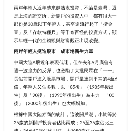
兩岸年輕人近年越來越熱衷投資，不論是臺灣，還
是上海的證交所，新開戶的投資人中，都有很大一
部份是30歲以下年輕人，甚至還流行起了「攢金
豆」及「存款特種兵」等千奇百怪的投資方式，顯
示年輕一代的金錢觀與財富觀正出現改變。
兩岸年輕人挺進股市 成市場新生力軍
中國大陸A股近年表現低迷，但在去年9月底曾有
過一波強力的反彈，也激勵了大批民眾在「十一」
長假前開戶進入股票市場，開戶量達到平常的4至6
倍，年輕人又佔多數，以「85後」（1985年後出
生）及「90後」（1990年後出生）為主力，「00
後」（2000年後出生）也大幅增加。
根據中國大陸券商的統計，這波開戶潮，小於等於
25歲的新開戶投資者佔比兩成；25至35歲佔比三
成；36至50歲佔比四成；大於50歲佔比一成。