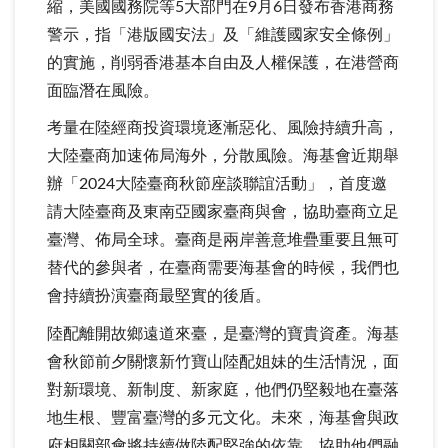
縮，美國國務院等5大部門在9月6日發布香港商務
警示，指「港版國安法」及「維護國家安全條例」
的實施，削弱香港基本自由及人權保護，在港營商
面臨潛在風險。
考量在陸經商投資環境逐漸惡化、風險持續升高，
大陸臺商加速佈局海外，分散風險。海基會近期舉
辦「2024大陸臺商秋節座談聯誼活動」，首度邀
請大陸臺商及東南亞國家臺商與會，協助臺商立足
臺灣、佈局全球。臺商是兩岸善意堆疊重要且無可
替代的參與者，在臺商需要海基會的時候，我們也
會持續扮演臺商最堅實的後盾。
陸配離開故鄉遠道來臺，是臺灣的寶貴資產。海基
會秋節前夕關懷新竹寶山陸配姐妹的生活情況，面
對新環境、新制度、新家庭，他們仍堅毅地在臺落
地生根、豐富臺灣的多元文化。未來，海基會與政
府相關部會將持續做陸配堅強的依靠，協助他們融