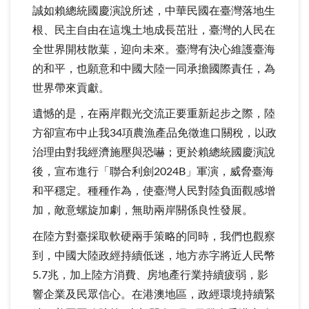
誠如賴總統國慶演說所述，中華民國在臺灣落地生
根、民主自由在這塊土地成長茁壯，臺灣的人民在
全世界開枝散葉，迎向未來。臺灣有決心維護臺海
的和平，也願意和中國大陸一同承擔國際責任，為
世界帶來貢獻。
遺憾的是，在兩岸觀光交流正要重新起步之際，陸
方卻宣布中止我34項農漁產品免徵進口關稅，以政
治理由對我經濟施壓與恐嚇；更於賴總統國慶演說
後，宣布進行「聯合利劍2024B」軍演，威脅臺海
和平穩定。種種作為，使臺灣人民對陸負面觀感增
加，敵意螺旋加劇，無助兩岸關係良性發展。
在陸方對臺採取軟硬兩手策略的同時，我們也觀察
到，中國大陸政經持續低迷，地方赤字將近人民幣
5.7兆，加上陸方消費、房地產行業持續疲弱，影
響企業及民眾信心。在港澳地區，政經環境持續緊