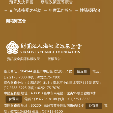
預算及決算書
辦理政策宣導廣告
支付或接受之補助
年度工作報告
性騷擾防治
開箱海基會
資訊安全與隱私權政策
版權宣告
臺北會址：104244 臺北市中山區北安路536號
位置圖
電話：
(02)2175-7000 傳真：(02)2175-7100
聯合服務中心（文書驗證）地址：臺北市中山區北安路536號 電話：
(02)2533-5995 傳真：(02)2175-7070
中區服務處 地址：408013 臺中市南屯區干城街95號自強樓1樓
位置圖
電話：(04)2254-8108 傳真：(04)2254-8643
南區服務處 地址：802304 高雄市苓雅區政南街6號6樓
位置圖
電
話：(07)213-5245 傳真：(07)715-5100