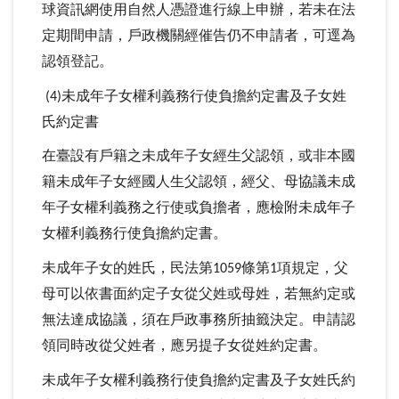
球資訊網使用自然人憑證進行線上申辦，若未在法
定期間申請，戶政機關經催告仍不申請者，可逕為
認領登記。
未成年子女權利義務行使負擔約定書及子女姓
(4)
氏約定書
在臺設有戶籍之未成年子女經生父認領，或非本國
籍未成年子女經國人生父認領，經父、母協議未成
年子女權利義務之行使或負擔者，應檢附未成年子
女權利義務行使負擔約定書。
未成年子女的姓氏，民法第
條第
項規定，父
1059
1
母可以依書面約定子女從父姓或母姓，若無約定或
無法達成協議，須在戶政事務所抽籤決定。申請認
領同時改從父姓者，應另提子女從姓約定書。
未成年子女權利義務行使負擔約定書及子女姓氏約