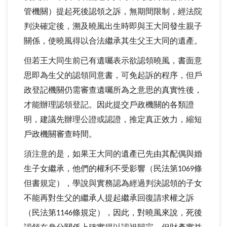
管機關）提起死後認領之訴，無期間限制，經法院
判決確定後，溯及曉風出生時即與王大同發生親子
關係，使曉風得以合法繼承其生父王大同的遺產。
但若王大同生前已有遺囑表示欲認領曉風，書面意
思即為生父的認領同意書，可免起訴的程序，但戶
政登記機關仍需審查遺囑所為之意思的真實性後，
才能辦理認領登記。因此提交戶政機關的各類證
明，建議先辦理公證或認證，推定真正效力，縮短
戶政機關審查時間。
須注意的是，如果王大同的遺產已先由其配偶與婚
生子女繼承，他們的權利不受影響（民法第
條
1069
但書規定），學說與實務認為經過判決認領的子女
不能再對生父的繼承人提起繼承回復請求權之訴
（民法第
條規定），因此，對曉風來說，死後
1146