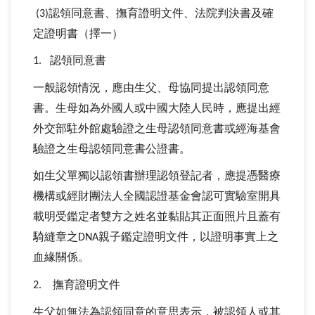
認領同意書、撫育證明文件、法院判決書及確
(3)
定證明書（擇一）
認領同意書
1.
一般認領情況，應由生父、母協同提出認領同意
書。生母如為外國人或中國大陸人民時，應提出經
外交部駐外館處驗證之生母認領同意書或經海基會
驗證之生母認領同意書公證書。
如生父單獨以認領書辦理認領登記者，應提憑醫療
機構或經財團法人全國認證基金會認可實驗室開具
載明受鑑定者雙方之姓名並黏貼其正面照片且蓋有
騎縫章之
親子鑑定證明文件，以證明事實上之
DNA
血緣關係。
撫育證明文件
2.
生父如無法為認領同意的意思表示，被認領人或其