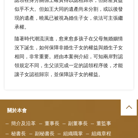
認領在身分關係上確實得以認祖歸宗，但財產實益
似乎不大。但如王大同的遺產尚未分割，或以後發
現的遺產，曉風已被視為婚生子女，依法可主張繼
承權。
隨著時代潮流演進，愈來愈多孩子在父母無婚姻情
況下誕生，如何保障非婚生子女的權益與婚生子女
相同，非常重要。經由本案例介紹，可知兩岸對認
領規定不同，生父須完成一定的認領程序後，才能
讓子女認祖歸宗，並保障該子女的權益。
關於本會
簡介及沿革
董事長
副董事長
董監事
秘書長
副秘書長
組織職掌
組織章程