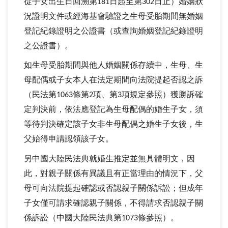
從子女出生日回溯第
日起至第
日止）婚姻狀
181
302
況證明文件或經海基會驗證之生母受胎期間無婚姻
登記紀錄證明之公證書（或查詢婚姻登記紀錄證明
之公證書）。
如生母受胎期間與他人婚姻關係存續中，生母、生
母配偶或子女本人在法定期間向法院提起否認之訴
（民法第
條第
項、第
項規定參照）獲勝訴確
1063
2
3
定判決前，依法應登記為生母配偶的婚生子女，須
等待判決確定該子女非生母配偶之婚生子女後，生
父始得申請認領該子女。
另中國大陸民法典就婚生推定並無具體明文，因
此，對親子關係有異議且有正當理由的情況下，父
母可向法院提起確認或否認親子關係訴訟；但成年
子女僅可請求確認親子關係，不得請求否認親子關
係訴訟（中國大陸民法典第
條參照）。
1073