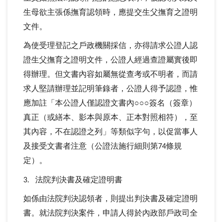
生母欲主張係撫育認領時，應提交生父撫育之證明
文件。
為使受理登記之戶政機關採信，亦得請求公證人認
證生父撫育之證明文件，公證人經過查證屬實後即
得辦理。但文書內容如屬無從查考或不明者，而請
求人堅請辦理並記明筆錄者，公證人得予認證，惟
應加註「本公證人僅認證文書內○○○簽名（簽章）
真正（或繕本、影本與原本、正本對照相符），至
其內容，不在認證之列」等類似字句，以促當事人
及接受文書者注意（公證法施行細則第
條規
74
定）。
法院判決書及確定證明書
3.
如係由法院判決認領者，則提出判決書及確定證明
書。就法院判決案件，申請人得於內政部戶政司全