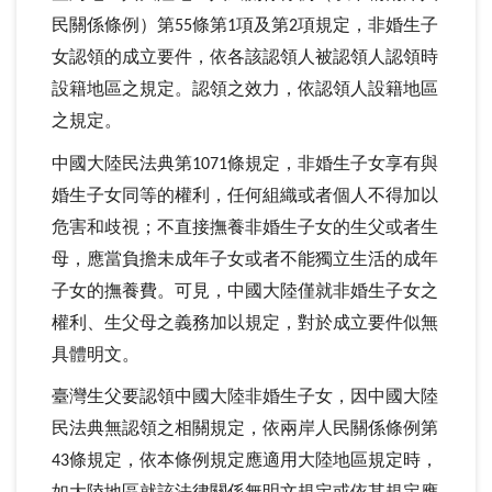
民關係條例）第
條第
項及第
項規定，非婚生子
55
1
2
女認領的成立要件，依各該認領人被認領人認領時
設籍地區之規定。認領之效力，依認領人設籍地區
之規定。
中國大陸民法典第
條規定，非婚生子女享有與
1071
婚生子女同等的權利，任何組織或者個人不得加以
危害和歧視；不直接撫養非婚生子女的生父或者生
母，應當負擔未成年子女或者不能獨立生活的成年
子女的撫養費。可見，中國大陸僅就非婚生子女之
權利、生父母之義務加以規定，對於成立要件似無
具體明文。
臺灣生父要認領中國大陸非婚生子女，因中國大陸
民法典無認領之相關規定，依兩岸人民關係條例第
條規定，依本條例規定應適用大陸地區規定時，
43
如大陸地區就該法律關係無明文規定或依其規定應