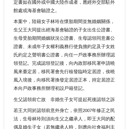
定書如在國外或中國大陸作成者，應經外交部駐外
館處或海基會驗證之。
本案中，陸籍女子林玲在懷胎期間並無婚姻關係，
生父王大同提出經海基會驗證的子女出生公證書、
生母受胎期間婚姻狀況公證書、生母認領同意書公
證書、未成年子女權利義務行使負擔約定及子女姓
氏約定之聲明書公證書，向任一戶政事務所辦理認
領登記。完成認領登記後，向內政部移民署申請曉
風來臺定居，移民署會先行核發臨時定居證，俟曉
風入境後，向移民署換發定居證正本，持定居證正
本向戶政事務所辦理初設戶籍登記。
生父認領前亡故
非婚生子女可提起死後認領之訴
若王大同於認領前意外身亡，依照
年修正之民
2007
法，生母林玲則須向生父之繼承人，即王大同的配
偶及婚生子女（若無繼承人時，則應向社會福利主