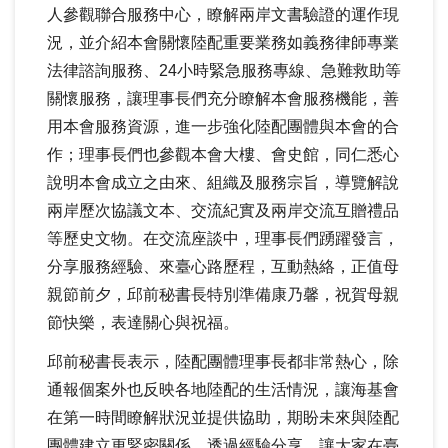
人參觀聯合服務中心，瞭解兩岸文書驗證的運作現
況，並介紹本會關懷陸配重要業務如義務律師專業
法律諮詢服務、
24
小時緊急服務專線、急難救助等
關懷服務，讓理事長們充分瞭解本會服務機能，善
用本會服務資源，進一步強化陸配團體與本會的合
作；理事長們也參觀本會大樓、會史館，同仁悉心
說明本會成立之由來、組織及服務宗旨，導覽解說
兩岸歷次協議文本、交流紀實及兩岸交流互贈禮品
等歷史文物。在交流座談中，理事長們踴躍發言，
分享服務經驗、來臺心路歷程，互動熱絡，正值母
親節前夕，邱前秘書長特別準備康乃馨，祝賀母親
節快樂，表達關心與祝福。
邱前秘書長表示，陸配團體理事長都非常熱心，除
通報個案外也反映各地陸配的生活情況，讓海基會
在第一時間瞭解狀況並提供協助，期盼未來與陸配
團體建立更緊密關係，透過經驗分享，讓大家在臺