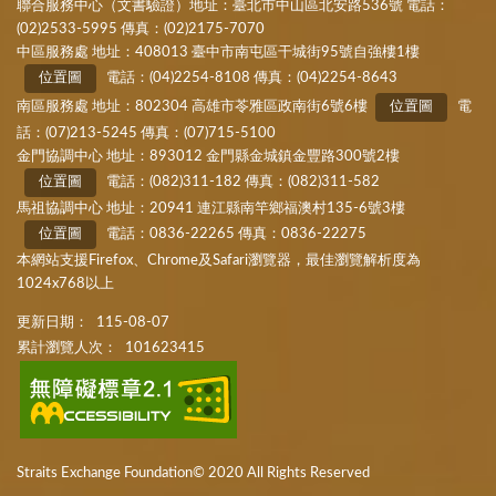
聯合服務中心（文書驗證）地址：臺北市中山區北安路536號 電話：
(02)2533-5995 傳真：(02)2175-7070
中區服務處 地址：408013 臺中市南屯區干城街95號自強樓1樓
位置圖
電話：(04)2254-8108 傳真：(04)2254-8643
南區服務處 地址：802304 高雄市苓雅區政南街6號6樓
位置圖
電
話：(07)213-5245 傳真：(07)715-5100
金門協調中心 地址：893012 金門縣金城鎮金豐路300號2樓
位置圖
電話：(082)311-182 傳真：(082)311-582
馬祖協調中心 地址：20941 連江縣南竿鄉福澳村135-6號3樓
位置圖
電話：0836-22265 傳真：0836-22275
本網站支援Firefox、Chrome及Safari瀏覽器，最佳瀏覽解析度為
1024x768以上
更新日期：
115-08-07
累計瀏覽人次：
101623415
Straits Exchange Foundation© 2020 All Rights Reserved