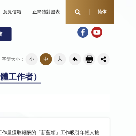
意見信箱
正簡體對照表
简体
會
大
小
中
字型大小：
媒體工作者）
工作量獲取報酬的「新藍領」工作吸引年輕人搶