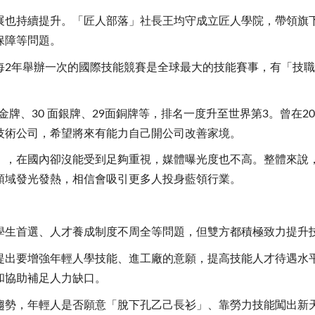
展也持續提升。「匠人部落」社長王均守成立匠人學院，帶領旗
保障等問題。
每2年舉辦一次的國際技能競賽是全球最大的技能賽事，有「技
面金牌、30 面銀牌、29面銅牌等，排名一度升至世界第3。曾在
技術公司，希望將來有能力自己開公司改善家境。
」，在國內卻沒能受到足夠重視，媒體曝光度也不高。整體來說
領域發光發熱，相信會吸引更多人投身藍領行業。
學生首選、人才養成制度不周全等問題，但雙方都積極致力提升
提出要增強年輕人學技能、進工廠的意願，提高技能人才待遇水
和協助補足人力缺口。
趨勢，年輕人是否願意「脫下孔乙己長衫」、靠勞力技能闖出新