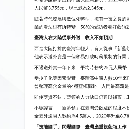
藍領越賺越多成為中國大陸新趨勢，2023年月均
人民幣3,755元，現已減為2,345元。
隨著時代發展與數位化轉型，擁有一技之長的
業的看法也有所轉變，58%的受訪者看好藍領
臺灣人在大陸從事外送 收入不如預期
西進大陸打拚的臺灣年輕人，有人從事「新藍
他表示送外賣是一個容易打破時薪限制的行業
不過送外賣一年下來，平均時薪約25元人民幣
受少子化等因素影響，臺灣高中職人數10年來已
曾整理高含金量的4種藍領職務，入門最高薪是
即使薪資不錯，藍領的人力缺口仍難以補齊，工
不容諱言，「新藍領」在臺灣受歡迎的程度不如
全臺外送員人數約為4.5萬人，2020年升至8.
「技能國手」閃爍國際 臺灣應重視藍領工作