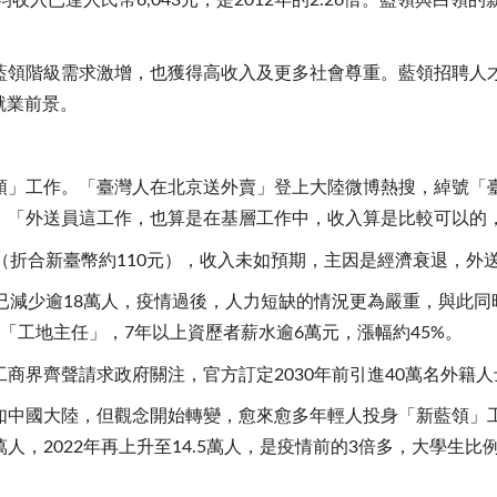
收入已達人民幣6,043元，是2012年的2.26倍。藍領與白領
藍領階級需求激增，也獲得高收入及更多社會尊重。藍領招聘人
就業前景。
領」工作。「臺灣人在北京送外賣」登上大陸微博熱搜，綽號「
，「外送員這工作，也算是在基層工作中，收入算是比較可以的
（折合新臺幣約110元），收入未如預期，主因是經濟衰退，外
減少逾18萬人，疫情過後，人力短缺的情況更為嚴重，與此同時，
「工地主任」，7年以上資歷者薪水逾6萬元，漲幅約45%。
商界齊聲請求政府關注，官方訂定2030年前引進40萬名外籍
中國大陸，但觀念開始轉變，愈來愈多年輕人投身「新藍領」工
7萬人，2022年再上升至14.5萬人，是疫情前的3倍多，大學生比