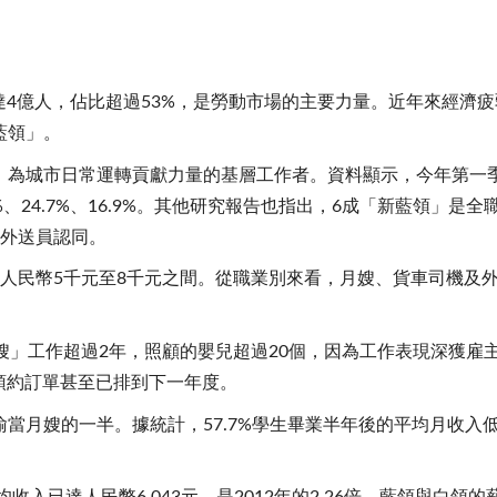
睞
已達4億人，佔比超過53%，是勞動市場的主要力量。近年來經濟
藍領」。
，為城市日常運轉貢獻力量的基層工作者。資料顯示，今年第一
%、24.7%、16.9%。其他研究報告也指出，6成「新藍領」是
成外送員認同。
在人民幣5千元至8千元之間。從職業別來看，月嫂、貨車司機及
嫂」工作超過2年，照顧的嬰兒超過20個，因為工作表現深獲雇
的預約訂單甚至已排到下一年度。
月嫂的一半。據統計，57.7%學生畢業半年後的平均月收入低於