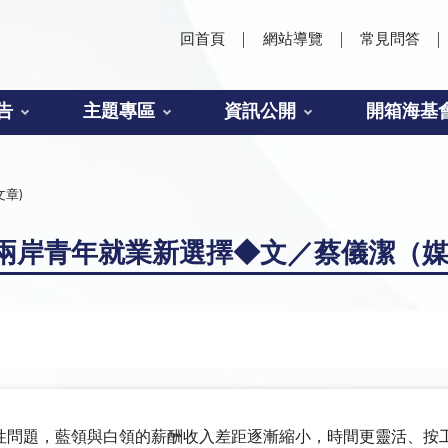
回首頁
網站導覽
常見問答
告
主題專區
資訊公開
開箱海基
文章)
兩岸青年就業新選擇◆文／蔡儀潔（
性問題，藍領與白領的薪酬收入差距逐漸縮小，時間更靈活、按