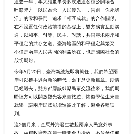
過去一年，李大維董事長多次透過各種公開場合，
呼籲陸方「以民為念、人民優先」，告別「你死我
活」的零和爭鬥，追求「相互成就」的合作關係。
在不設置任何政治前提的基礎上，雙方務實互動溝
通，以和平、對等、民主、對話，共同尋求兩岸和
平穩定的共存之道。臺海地區的和平穩定與繁榮，
不僅是兩岸人民共同的利益所在，也是國際社會的
殷切期盼。
今年5月20日，臺灣新總統即將就任，我們希望兩
岸可以攜手邁向新的時代，寫下歷史新篇章。疫情
已經過去，雙方都應該鼓勵民眾交流往來，我們期
盼陸方可以開放觀光客來臺旅遊、恢復學位生來臺
就學，讓兩岸民眾能增進彼此了解，避免各種誤
判。
這2個月來，金馬外海發生數起兩岸人民意外事
故，兩岸政府都在第一時間全力搶救，不放棄任何