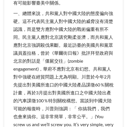
有可能影響臺美中關係。
一、總體來說，共和黨人對中國大陸的態度偏向強
硬。這不代表民主黨人對中國大陸的威脅沒有清楚
認識，而是雙方應對中國大陸的戰術偏重有所不
同。民主黨人應對北京講究剛柔並濟，而共和黨人
應對北京強調殺伐果斷。最近訪臺的美國共和黨眾
議員蓋拉格，曾於《華爾街日報》批評拜登政府與
北京的對話是「僵屍交往」(zombie
engagement)，華府不應對北京有幻想。共和黨人
對中強硬在經貿問題上尤為明顯。川普於今年2月
先提出對美國所進口的中國大陸產品課徵60％關稅
計畫，再於3月提出對美國所進口之中國大陸出產
的汽車課徵100％特別關稅構想。當談到中國大陸
可能的報復時，川普則強調：「 你搞我們，我們
也會來搞你。這非常簡單，非常公平。」(You
screw us and we’ll screw you. It’s very simple, very