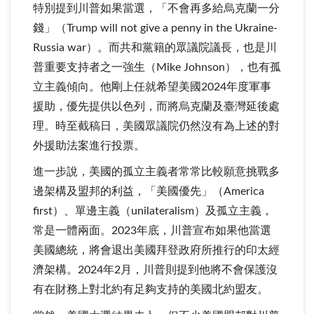
特別提到川普如果當選，「不會再多給烏克蘭一分
錢」（Trump will not give a penny in the Ukraine-
Russia war）。而共和黨籍的眾議院議長，也是川
普重要支持者之一強生（Mike Johnson），也有孤
立主義傾向。他剛上任就希望美國2024年度軍事
援助，優先提供以色列，而將烏克蘭及臺灣延後處
理。時至截稿日，美國眾議院仍然沒有為上述的對
外援助法案進行投票。
進一步說，美國的孤立主義者常常比較願意挑戰多
邊架構及盟邦的利益，「美國優先」（America
first）、單邊主義（unilateralism）及孤立主義，
常是一體兩面。2023年底，川普宣布如果他當選
美國總統，將會退出美國拜登政府所推行的印太經
濟架構。2024年2月，川普則提到他將不會保護沒
有在財務上對北約有足夠支持的美國北約盟友。