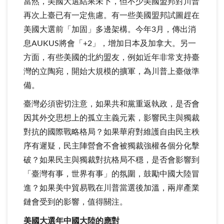
當然，美國大選結果未卜，但不少美國盟邦對川普
再次上臺已有一定焦慮。有一些美國盟邦試圖趕在
美國大選前「加固」多邊架構。今年3月，傳出消
息AUKUS將會「+2」，增加日本及加拿大。另一
方面，有些美國的北約盟友，例如近年非常支持臺
灣的立陶宛，開始大規模的擴軍，為川普上臺做準
備。
臺灣必須密切注意，如果共和黨重返執政，是否會
因其外交思想上的孤立主義元素，影響民主與獨裁
對抗的國際戰略格局？如果華府對維護自由民主秩
序有遲疑，民主陣營會不會被獨裁強權各個分化擊
破？如果民主與獨裁對抗格局不穩，是否會影響到
「臺灣有事，世界有事」的氛圍，鼓勵中國大陸冒
進？如果美中貿易戰在川普當選後加溫，兩岸產業
鏈會受到的影響，值得關注。
美國大選年中國大陸的應對