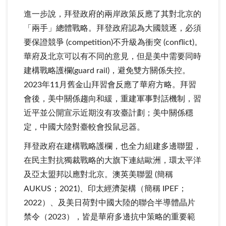
進一步說，拜登政府的兩岸政策反應了其對北京的
「兩手」總體戰略。拜登政府認為大國競逐，必須
要保證競爭 (competition)不升級為衝突 (conflict)。
華府及北京可以有不同的意見，但是美中需要同時
建構戰略護欄(guard rail)，避免雙方關係失控。
2023年11月舊金山拜習會反應了華府方略。拜習
會後，美中關係趨向和緩，重建軍事對話機制，習
近平並公開宣示近期沒有攻臺計劃；美中關係穩
定，中國大陸對臺較會投鼠忌器。
拜登政府在建構戰略護欄，也全力組建多邊聯盟，
在民主對抗獨裁戰略的大旗下連結歐洲，環太平洋
及亞太盟邦以應對北京。澳英美聯盟 (簡稱
AUKUS；2021)、印太經濟架構（簡稱 IPEF；
2022）、及美日荷對中國大陸的聯合半導體晶片
禁令（2023），皆是華府多邊抗中策略的重要範