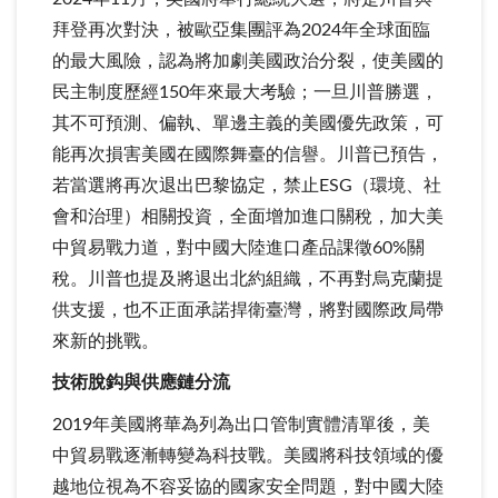
拜登再次對決，被歐亞集團評為2024年全球面臨
的最大風險，認為將加劇美國政治分裂，使美國的
民主制度歷經150年來最大考驗；一旦川普勝選，
其不可預測、偏執、單邊主義的美國優先政策，可
能再次損害美國在國際舞臺的信譽。川普已預告，
若當選將再次退出巴黎協定，禁止ESG（環境、社
會和治理）相關投資，全面增加進口關稅，加大美
中貿易戰力道，對中國大陸進口產品課徵60%關
稅。川普也提及將退出北約組織，不再對烏克蘭提
供支援，也不正面承諾捍衛臺灣，將對國際政局帶
來新的挑戰。
技術脫鈎與供應鏈分流
2019年美國將華為列為出口管制實體清單後，美
中貿易戰逐漸轉變為科技戰。美國將科技領域的優
越地位視為不容妥協的國家安全問題，對中國大陸