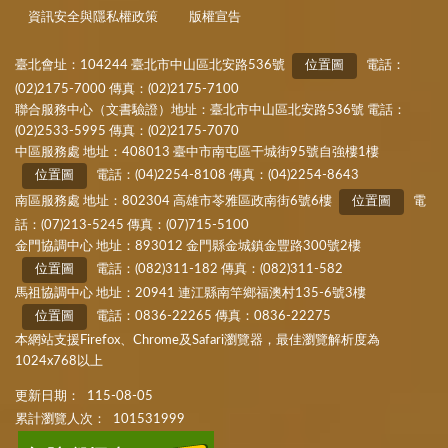
資訊安全與隱私權政策
版權宣告
臺北會址：104244 臺北市中山區北安路536號
位置圖
電話：
(02)2175-7000 傳真：(02)2175-7100
聯合服務中心（文書驗證）地址：臺北市中山區北安路536號 電話：
(02)2533-5995 傳真：(02)2175-7070
中區服務處 地址：408013 臺中市南屯區干城街95號自強樓1樓
位置圖
電話：(04)2254-8108 傳真：(04)2254-8643
南區服務處 地址：802304 高雄市苓雅區政南街6號6樓
位置圖
電
話：(07)213-5245 傳真：(07)715-5100
金門協調中心 地址：893012 金門縣金城鎮金豐路300號2樓
位置圖
電話：(082)311-182 傳真：(082)311-582
馬祖協調中心 地址：20941 連江縣南竿鄉福澳村135-6號3樓
位置圖
電話：0836-22265 傳真：0836-22275
本網站支援Firefox、Chrome及Safari瀏覽器，最佳瀏覽解析度為
1024x768以上
更新日期：
115-08-05
累計瀏覽人次：
101531999