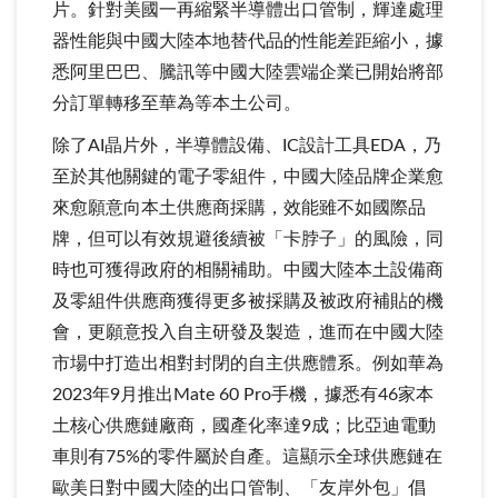
片。針對美國一再縮緊半導體出口管制，輝達處理
器性能與中國大陸本地替代品的性能差距縮小，據
悉阿里巴巴、騰訊等中國大陸雲端企業已開始將部
分訂單轉移至華為等本土公司。
除了AI晶片外，半導體設備、IC設計工具EDA，乃
至於其他關鍵的電子零組件，中國大陸品牌企業愈
來愈願意向本土供應商採購，效能雖不如國際品
牌，但可以有效規避後續被「卡脖子」的風險，同
時也可獲得政府的相關補助。中國大陸本土設備商
及零組件供應商獲得更多被採購及被政府補貼的機
會，更願意投入自主研發及製造，進而在中國大陸
市場中打造出相對封閉的自主供應體系。例如華為
2023年9月推出Mate 60 Pro手機，據悉有46家本
土核心供應鏈廠商，國產化率達9成；比亞迪電動
車則有75%的零件屬於自產。這顯示全球供應鏈在
歐美日對中國大陸的出口管制、「友岸外包」倡