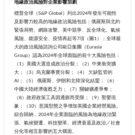
地緣政治風險對企業影響加劇
標普全球（S&P Global）列出2024年發生可能性
及影響力較高的地緣政治風險包括：俄羅斯與北約
緊張局勢、網路攻擊、美中競爭、反全球化、氣候
風險、能源安全、疫情再起等7項（圖1）；全球最
大的政治風險諮詢公司歐亞集團（Eurasia
Group）認為2024年全球面臨的前十大風險包括：
（1）美國大選造成政治分裂；（2）中東衝突擴
大；（3）烏克蘭事實分裂；（4） 欠缺監管的
AI；（5） 俄羅斯、伊朗和北韓深化結盟；（6）
中國大陸經濟復甦乏力；（7）關鍵礦產爭奪；
（8）政府政策工具因通膨而受限；（9）聖嬰現
象；（10）意識型態之爭增加美國企業經營風險。
綜合歸納，2024年企業面臨的風險為地緣政治緊
張、氣候變遷、科技變革、經濟衰退及政治／社會
分化等相互影響的五大構面。