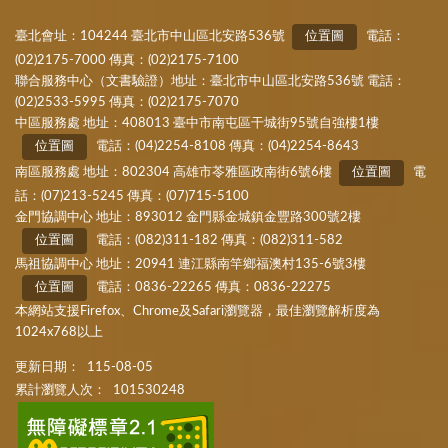
臺北會址：104244 臺北市中山區北安路536號
位置圖
電話：
(02)2175-7000 傳真：(02)2175-7100
聯合服務中心（文書驗證）地址：臺北市中山區北安路536號 電話：
(02)2533-5995 傳真：(02)2175-7070
中區服務處 地址：408013 臺中市南屯區干城街95號自強樓1樓
位置圖
電話：(04)2254-8108 傳真：(04)2254-8643
南區服務處 地址：802304 高雄市苓雅區政南街6號6樓
位置圖
電
話：(07)213-5245 傳真：(07)715-5100
金門協調中心 地址：893012 金門縣金城鎮金豐路300號2樓
位置圖
電話：(082)311-182 傳真：(082)311-582
馬祖協調中心 地址：20941 連江縣南竿鄉福澳村135-6號3樓
位置圖
電話：0836-22265 傳真：0836-22275
本網站支援Firefox、Chrome及Safari瀏覽器，最佳瀏覽解析度為
1024x768以上
更新日期：
115-08-05
累計瀏覽人次：
101530248