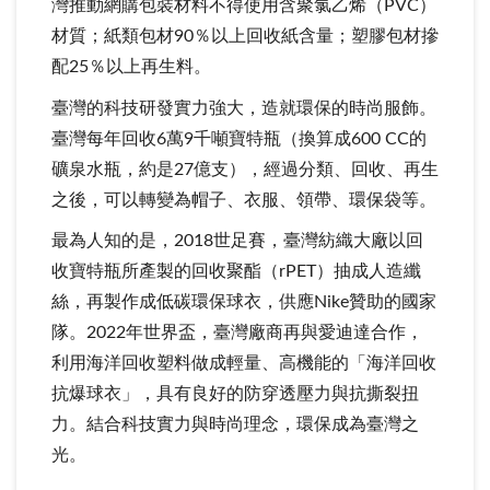
灣推動網購包裝材料不得使用含聚氯乙烯（PVC）
材質；紙類包材90％以上回收紙含量；塑膠包材摻
配25％以上再生料。
臺灣的科技研發實力強大，造就環保的時尚服飾。
臺灣每年回收6萬9千噸寶特瓶（換算成600 CC的
礦泉水瓶，約是27億支），經過分類、回收、再生
之後，可以轉變為帽子、衣服、領帶、環保袋等。
最為人知的是，2018世足賽，臺灣紡織大廠以回
收寶特瓶所產製的回收聚酯（rPET）抽成人造纖
絲，再製作成低碳環保球衣，供應Nike贊助的國家
隊。2022年世界盃，臺灣廠商再與愛迪達合作，
利用海洋回收塑料做成輕量、高機能的「海洋回收
抗爆球衣」，具有良好的防穿透壓力與抗撕裂扭
力。結合科技實力與時尚理念，環保成為臺灣之
光。