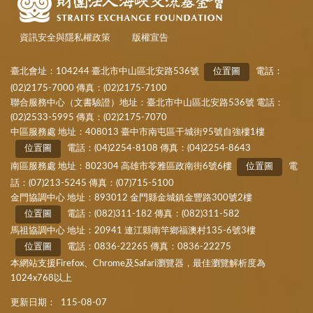
資訊安全與隱私權政策
版權宣告
臺北會址：104244 臺北市中山區北安路536號
位置圖
電話：
(02)2175-7000 傳真：(02)2175-7100
聯合服務中心（文書驗證）地址：臺北市中山區北安路536號 電話：
(02)2533-5995 傳真：(02)2175-7070
中區服務處 地址：408013 臺中市南屯區干城街95號自強樓1樓
位置圖
電話：(04)2254-8108 傳真：(04)2254-8643
南區服務處 地址：802304 高雄市苓雅區政南街6號6樓
位置圖
電
話：(07)213-5245 傳真：(07)715-5100
金門協調中心 地址：893012 金門縣金城鎮金豐路300號2樓
位置圖
電話：(082)311-182 傳真：(082)311-582
馬祖協調中心 地址：20941 連江縣南竿鄉福澳村135-6號3樓
位置圖
電話：0836-22265 傳真：0836-22275
本網站支援Firefox、Chrome及Safari瀏覽器，最佳瀏覽解析度為
1024x768以上
更新日期：
115-08-07