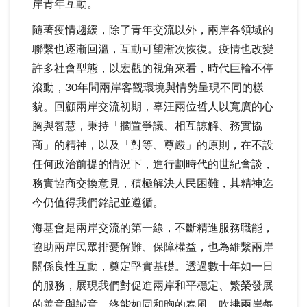
岸青年互動。
隨著疫情趨緩，除了青年交流以外，兩岸各領域的
聯繫也逐漸回溫，互動可望漸次恢復。疫情也改變
許多社會型態，以宏觀的視角來看，時代巨輪不停
滾動，30年間兩岸客觀環境與情勢呈現不同的樣
貌。回顧兩岸交流初期，辜汪兩位哲人以寬廣的心
胸與智慧，秉持「擱置爭議、相互諒解、務實協
商」的精神，以及「對等、尊嚴」的原則，在不設
任何政治前提的情況下，進行劃時代的世紀會談，
務實協商交換意見，積極解決人民困難，其精神迄
今仍值得我們銘記並遵循。
海基會是兩岸交流的第一線，不斷精進服務職能，
協助兩岸民眾排憂解難、保障權益，也為維繫兩岸
關係良性互動，奠定堅實基礎。透過數十年如一日
的服務，展現我們對促進兩岸和平穩定、繁榮發展
的善意與誠意，終能如同和煦的春風，吹拂兩岸每