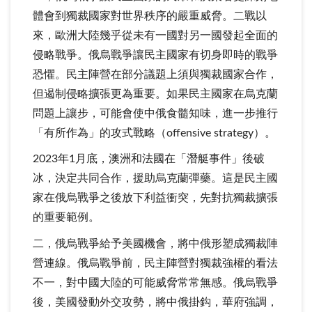
體會到獨裁國家對世界秩序的嚴重威脅。二戰以
來，歐洲大陸幾乎從未有一國對另一國發起全面的
侵略戰爭。俄烏戰爭讓民主國家有切身即時的戰爭
恐懼。民主陣營在部分議題上須與獨裁國家合作，
但遏制侵略擴張更為重要。如果民主國家在烏克蘭
問題上讓步，可能會使中俄食髓知味，進一步推行
「有所作為」的攻式戰略（offensive strategy）。
2023年1月底，澳洲和法國在「潛艇事件」後破
冰，決定共同合作，援助烏克蘭彈藥。這是民主國
家在俄烏戰爭之後放下利益衝突，先對抗獨裁擴張
的重要範例。
二，俄烏戰爭給予美國機會，將中俄形塑成獨裁陣
營連線。俄烏戰爭前，民主陣營對獨裁強權的看法
不一，對中國大陸的可能威脅常常無感。俄烏戰爭
後，美國發動外交攻勢，將中俄掛鈎，華府強調，