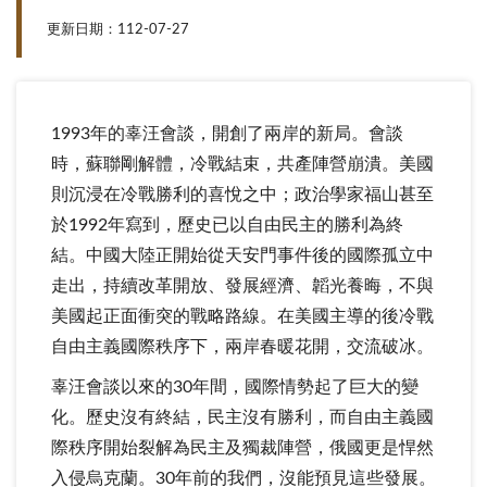
更新日期：112-07-27
1993年的辜汪會談，開創了兩岸的新局。會談
時，蘇聯剛解體，冷戰結束，共產陣營崩潰。美國
則沉浸在冷戰勝利的喜悅之中；政治學家福山甚至
於1992年寫到，歷史已以自由民主的勝利為終
結。中國大陸正開始從天安門事件後的國際孤立中
走出，持續改革開放、發展經濟、韜光養晦，不與
美國起正面衝突的戰略路線。在美國主導的後冷戰
自由主義國際秩序下，兩岸春暖花開，交流破冰。
辜汪會談以來的30年間，國際情勢起了巨大的變
化。歷史沒有終結，民主沒有勝利，而自由主義國
際秩序開始裂解為民主及獨裁陣營，俄國更是悍然
入侵烏克蘭。30年前的我們，沒能預見這些發展。