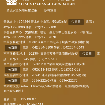
資訊安全與隱私權政策
版權宣告
臺北會址：104244 臺北市中山區北安路536號
位置圖
電話：
(02)2175-7000 傳真：(02)2175-7100
聯合服務中心（文書驗證）地址：臺北市中山區北安路536號 電話：
(02)2533-5995 傳真：(02)2175-7070
中區服務處 地址：408013 臺中市南屯區干城街95號自強樓1樓
位置圖
電話：(04)2254-8108 傳真：(04)2254-8643
南區服務處 地址：802304 高雄市苓雅區政南街6號6樓
位置圖
電
話：(07)213-5245 傳真：(07)715-5100
金門協調中心 地址：893012 金門縣金城鎮金豐路300號2樓
位置圖
電話：(082)311-182 傳真：(082)311-582
馬祖協調中心 地址：20941 連江縣南竿鄉福澳村135-6號3樓
位置圖
電話：0836-22265 傳真：0836-22275
本網站支援Firefox、Chrome及Safari瀏覽器，最佳瀏覽解析度為
1024x768以上
更新日期：
115-08-07
累計瀏覽人次：
101661051