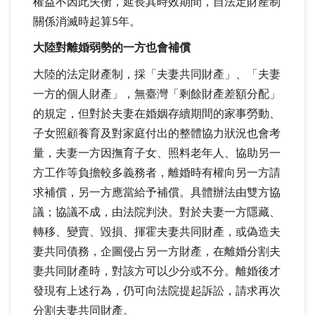
權益不因此失衡，延長其時效期間，自法定財產制
關係消滅時起算5年。
大陸對離婚弱勢的一方也會補償
大陸的法定財產制，採「夫妻共同財產」、「夫妻
一方的個人財產」，無臺灣「剩餘財產差額分配」
的規定，但對於夫妻在婚姻存續期間的家事勞動、
子女照顧養育及對家庭付出的整體協力狀況也會考
量，夫妻一方因撫育子女、照料老年人、協助另一
方工作等負擔較多義務者，離婚時有權向另一方請
求補償，另一方應當給予補償。具體辦法由雙方協
議；協議不成，由法院判決。對於夫妻一方隱藏、
轉移、變賣、毀損、揮霍夫妻共同財產，或偽造夫
妻共同債務，企圖侵占另一方財產，在離婚分割夫
妻共同財產時，對該方可以少分或不分。離婚後才
發現有上述行為，仍可向法院提起訴訟，請求再次
分割夫妻共同財產。