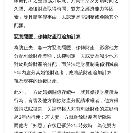
家庭付出之整體協力狀況、共同生活及分居時間之
久暫、婚後財產取得時間、雙方之經濟能力等因
素」等具體客觀事由，以認定是否調整或免除其分
配額。
惡意隱匿、移轉財產可追加計算
為防止夫、妻一方惡意隱匿、移轉財產，影響他方
分配剩餘財產差額，法律明定，夫或妻為減少他方
對於剩餘財產的分配，而於法定財產制關係消滅前
5年內處分其婚後財產者，應將該財產追加計算，
視為現存的婚後財產。
此外，一方於婚姻關係存續中，就其婚後財產所為
行為，有害及他方剩餘財產分配請求權者，他方得
聲請法院撤銷。另請求權人知有剩餘財產的差額時
起2年內行使；若夫妻一方就剩餘財產有所隱匿，
而他方「知悉」在後已罹於2年時效時，為使雙方