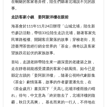
在蜿蜒的客家巷弄裡，陸生們聽著北埔說不完的故
事。
走訪客家小鎮 姜阿新洋樓在眼前
海基會於111年11月24日辦理「山城北埔」陸生新
竹參訪活動，帶領33位陸生走訪北埔，聽著客家先
民篳路襤褸、開闢客庄聚落的故事；穿梭老街，見
證臺灣茶曾經行銷全世界的「茶金」傳奇以及客家
望族跌宕起伏的家族故事。
首站，走讀老師帶陸生來一趟深度的老建築之旅，
走在靜巷就能感受濃濃的客家小鎮風情。如今已是
縣定古蹟的「姜阿新洋樓」，隨著公視時代劇影集
《茶金》劇情落幕，故事的作者廖運潘先生，在
《茶金歲月》書頁寫下「天高し北埔洋楼雨後の晴
れ」徘句，中文意為「終於散去了，北埔洋樓的陰
霾，秋日天高爽」。慕名而來的一行人，不停地在