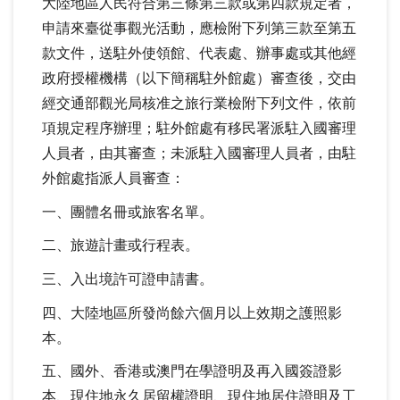
大陸地區人民符合第三條第三款或第四款規定者，
申請來臺從事觀光活動，應檢附下列第三款至第五
款文件，送駐外使領館、代表處、辦事處或其他經
政府授權機構（以下簡稱駐外館處）審查後，交由
經交通部觀光局核准之旅行業檢附下列文件，依前
項規定程序辦理；駐外館處有移民署派駐入國審理
人員者，由其審查；未派駐入國審理人員者，由駐
外館處指派人員審查：
一、團體名冊或旅客名單。
二、旅遊計畫或行程表。
三、入出境許可證申請書。
四、大陸地區所發尚餘六個月以上效期之護照影
本。
五、國外、香港或澳門在學證明及再入國簽證影
本、現住地永久居留權證明、現住地居住證明及工