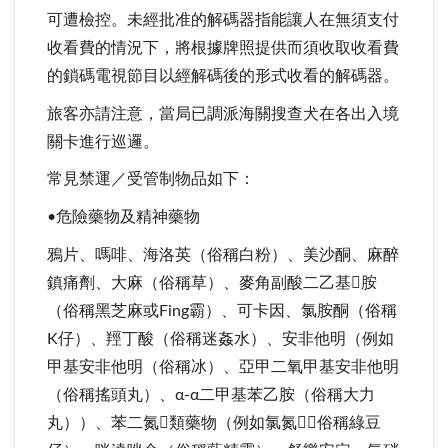
可遭檢控。未經批准的解碼器指能讓人在無須支付
收看費的情況下，將根據牌照提供而須收取收看費
的鎖碼電視節目以經解碼後的形式收看的解碼器。
旅客亦請注意，當局已調派海關搜查犬在各出入境
關卡進行巡邏。
常見禁運／受管制物品如下：
•危險藥物及精神藥物
鴉片、嗎啡、海洛英（俗稱白粉）、美沙酮、麻醉
鎮痛劑、大麻（俗稱草）、麥角副酸二乙基胺
（俗稱黑芝麻或Fing霸）、可卡因、氯胺酮（俗稱
K仔）、羥丁酸（俗稱迷姦水）、安非他明（例如
甲基安非他明（俗稱冰）、亞甲二氧甲基安非他明
（俗稱搖頭丸）、α-α二甲基苯乙胺（俗稱大力
丸））、苯二氮類藥物（例如氯氮（俗稱綠豆