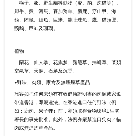
猴子、象、野生貓科動物（虎、豹、虎貓等）、
犀牛、熊、河馬、賽加羚羊、麝鹿、穿山甲、海
龜、陸龜、鱷魚、巨蜥、龍吐珠魚、鷹、貓頭鷹、
鸚鵡、巨蚌及珊瑚。
植物
蘭花、仙人掌、花旗參、豬籠草、捕蠅草、某類
空氣草、天麻、石斛及沉香。
•野味、肉類、家禽及無煙煙草產品
旅客如把任何未領有有效健康證明書的肉類或家禽
帶進香港，即屬違法。在香港進口任何野味（例
如：鹿肉、果子狸）前，亦須取得食物環境生署
署長的事先批准。此外，法例亦嚴禁進口狗肉／貓
肉或無煙煙草產品。