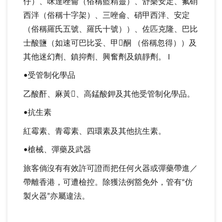
仔）、咪達唑侖（俗稱藍精靈）、舒樂安定、氟硝
西泮（俗稱十字架）、三唑侖、硝甲西泮、安定
（俗稱羅氏五號、羅氏十號））、佐匹克隆、巴比
士酸鹽（如速可巴比妥、甲酮 （俗稱忽得））及
其他迷幻劑、鎮抑劑、興奮劑及鎮靜劑。 l
•受管制化學品
乙酸酐、麻黃、高錳酸鉀及其他受管制化學品。
•抗生素
紅霉素、青霉素、四環素及其他抗生素。
•槍械、彈藥及武器
旅客倘沒有有效許可證而把任何火器或彈藥帶進／
帶離香港，可遭檢控。除獲法例豁免外，管有“仿
製火器”亦屬違法。