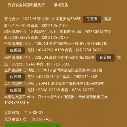
資訊安全與隱私權政策
版權宣告
臺北會址：104244 臺北市中山區北安路536號
位置圖
電話：
(02)2175-7000 傳真：(02)2175-7100
聯合服務中心（文書驗證）地址：臺北市中山區北安路536號 電話：
(02)2533-5995 傳真：(02)2175-7070
中區服務處 地址：408013 臺中市南屯區干城街95號自強樓1樓
位置圖
電話：(04)2254-8108 傳真：(04)2254-8643
南區服務處 地址：802304 高雄市苓雅區政南街6號6樓
位置圖
電
話：(07)213-5245 傳真：(07)715-5100
金門協調中心 地址：893012 金門縣金城鎮金豐路300號2樓
位置圖
電話：(082)311-182 傳真：(082)311-582
馬祖協調中心 地址：20941 連江縣南竿鄉福澳村135-6號3樓
位置圖
電話：0836-22265 傳真：0836-22275
本網站支援Firefox、Chrome及Safari瀏覽器，最佳瀏覽解析度為
1024x768以上
更新日期：
115-08-07
累計瀏覽人次：
101657415